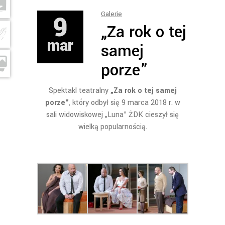
9
Galerie
„Za rok o tej
mar
samej
porze”
Spektakl teatralny
„Za rok o tej samej
porze”
, który odbył się 9 marca 2018 r. w
sali widowiskowej „Luna” ŻDK cieszył się
wielką popularnością.