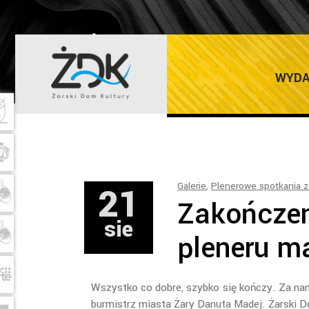
ŻARSKI DOM K
WYDA
21
Galerie
,
Plenerowe spotkania z
Zakończe
sie
pleneru m
Wszystko co dobre, szybko się kończy. Za na
burmistrz miasta Żary Danuta Madej. Żarski D