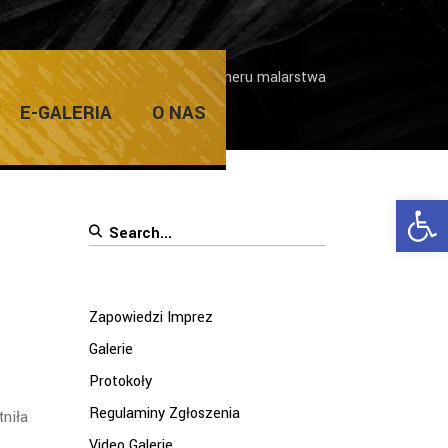
akończenie międzynarodowego pleneru malarstwa
E-GALERIA
O NAS
Ope
Search
for:
Zapowiedzi Imprez
Galerie
Protokoły
Regulaminy Zgłoszenia
niła
Video Galerie