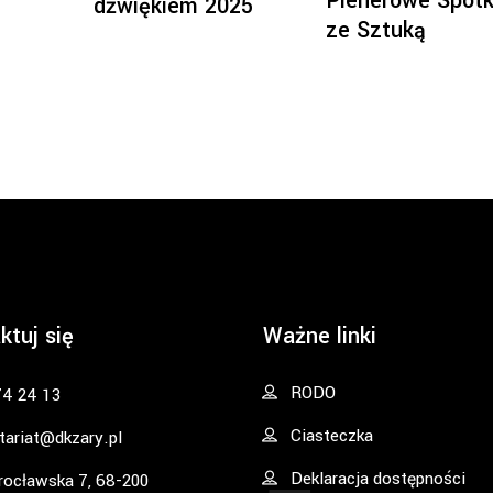
Plenerowe Spotk
dźwiękiem 2025
ze Sztuką
ktuj się
Ważne linki
RODO
74 24 13
Ciasteczka
tariat@dkzary.pl
Deklaracja dostępności
rocławska 7, 68-200