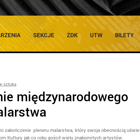
ULTURY
Home
/
Galerie
/
Z
RZENIA
SEKCJE
ŻDK
UTW
BILETY
e sztuką
nie międzynarodowego
alarstwa
mi zakończenie pleneru malarstwa, który swoja obecnością uświet
om Kultury jak co roku gościł wielu znakomitych artystów.