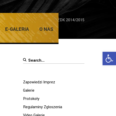
czenie Roku Akademickiego UTW ŻDK 2014/2015
E-GALERIA
O NAS
Ope
Search
for:
Zapowiedzi Imprez
Galerie
Protokoły
Regulaminy Zgłoszenia
Video Galerie