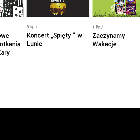
8
lip
1
lip
Koncert „Spięty ” w
owe
Zaczynamy
Lunie
otkania
Wakacje…
Żary