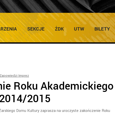
Home
/
Uniwersytet Trzeciego Wieku
/
Zakoń
RZENIA
SEKCJE
ŻDK
UTW
BILETY
Zapowiedzi Imprez
ie Roku Akademickiego
2014/2015
Żarskiego Domu Kultury zaprasza na uroczyste zakończenie Roku