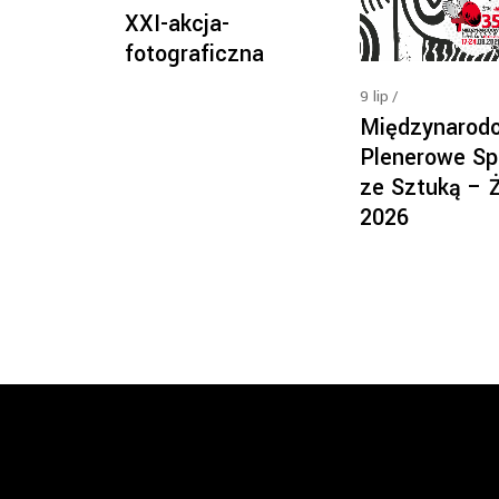
XXI-akcja-
fotograficzna
9
lip
Międzynarod
Plenerowe Sp
ze Sztuką – 
2026