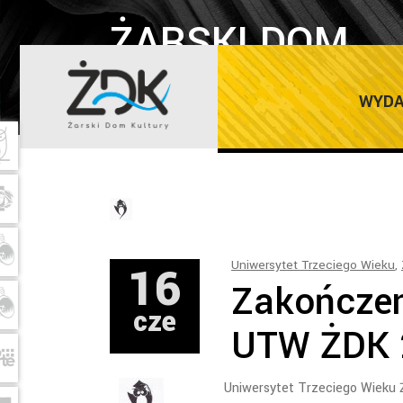
ŻARSKI DOM
KULTURY
WYDA
16
Uniwersytet Trzeciego Wieku
,
Zakończen
cze
UTW ŻDK 
Uniwersytet Trzeciego Wieku 