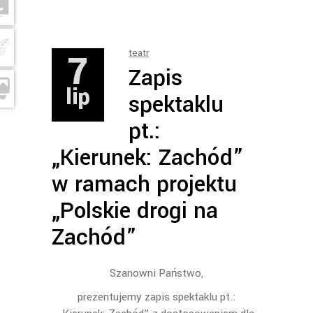
7
teatr
Zapis
lip
spektaklu
pt.:
„Kierunek: Zachód”
w ramach projektu
„Polskie drogi na
Zachód”
Szanowni Państwo,
prezentujemy zapis spektaklu pt.: