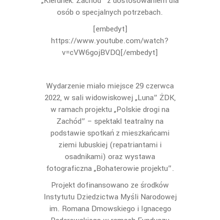
„Kierunek: Zachód” z dostosowaniem dla
osób o specjalnych potrzebach.
[embedyt]
https://www.youtube.com/watch?
v=cVW6gojBVDQ[/embedyt]
Wydarzenie miało miejsce 29 czerwca
2022, w sali widowiskowej „Luna” ŻDK,
w ramach projektu „Polskie drogi na
Zachód” – spektakl teatralny na
podstawie spotkań z mieszkańcami
ziemi lubuskiej (repatriantami i
osadnikami) oraz wystawa
fotograficzna „Bohaterowie projektu”.
Projekt dofinansowano ze środków
Instytutu Dziedzictwa Myśli Narodowej
im. Romana Dmowskiego i Ignacego