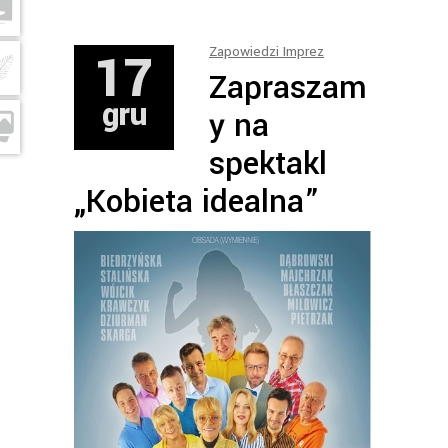
17
Zapowiedzi Imprez
Zapraszam
gru
y na
spektakl
„Kobieta idealna”