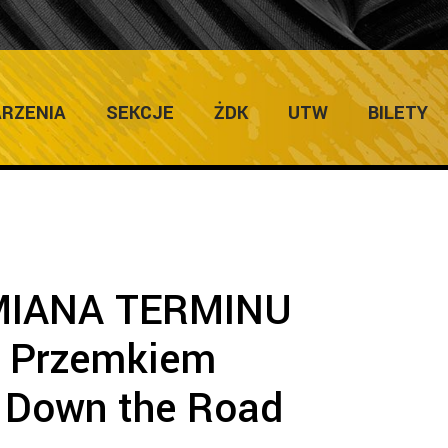
Home
/
Zapowiedzi Imprez
/
UWAGA! ZMIANA TERMINU spotkan
RZENIA
SEKCJE
ŻDK
UTW
BILETY
MIANA TERMINU
z Przemkiem
 Down the Road