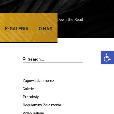
ia z Przemkiem Kossakowskim – Down the Road
E-GALERIA
O NAS
Ope
Search
for:
Zapowiedzi Imprez
Galerie
Protokoły
Regulaminy Zgłoszenia
Video Galerie