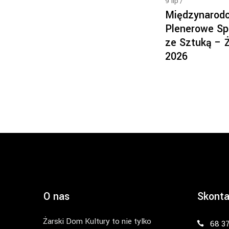
9
lip
Międzynarod
Plenerowe Sp
ze Sztuką – 
2026
O nas
Skonta
Żarski Dom Kultury to nie tylko
68 3