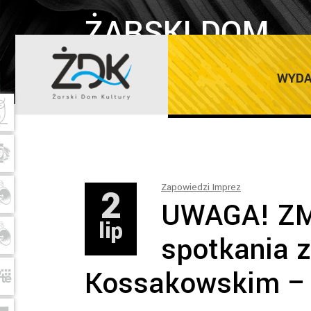
ŻARSKI DOM
KULTURY
WYDA
2
Zapowiedzi Imprez
UWAGA! Z
lip
spotkania 
Kossakowskim –