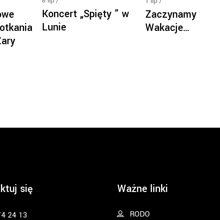
8
lip
1
lip
Koncert „Spięty ” w
owe
Zaczynamy
Lunie
otkania
Wakacje…
Żary
ktuj się
Ważne linki
RODO
74 24 13