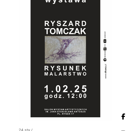
24
sty