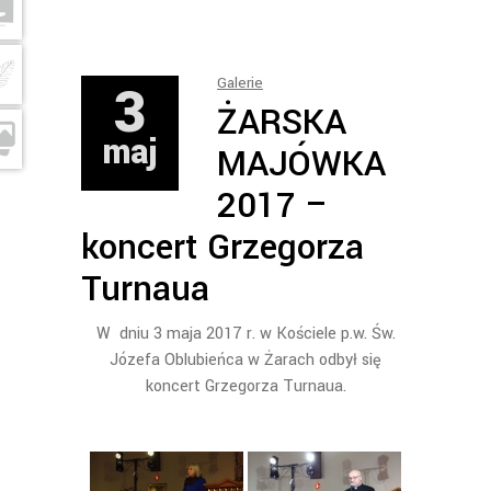
3
Galerie
ŻARSKA
maj
MAJÓWKA
2017 –
koncert Grzegorza
Turnaua
W dniu 3 maja 2017 r. w Kościele p.w. Św.
Józefa Oblubieńca w Żarach odbył się
koncert Grzegorza Turnaua.