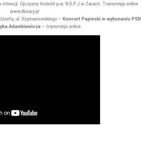
intencji Ojczyzny Kościół p.w. N.S.P.J w Żarach. Transmisja online
www.dkzary.pl
 Józefa, ul. Szymanowskiego –
Koncert Papieski w wykonaniu PSM
tryka Adamkiewicza
– transmisja online