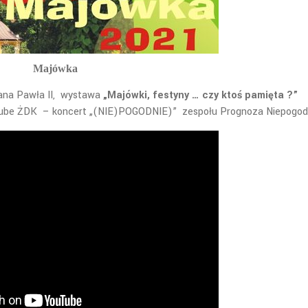
Majówka
Jana Pawła II, wystawa
„Majówki, festyny … czy ktoś pamięta ?”
ube ŻDK – koncert „(NIE)POGODNIE)” zespołu Prognoza Niepogod