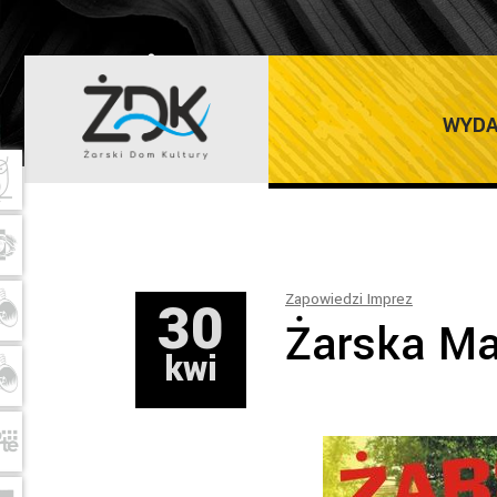
ŻARSKI DOM K
WYDA
30
Zapowiedzi Imprez
Żarska M
kwi