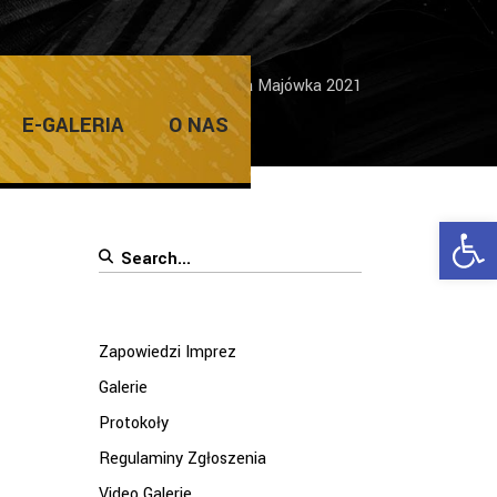
me
/
Zapowiedzi Imprez
/
Żarska Majówka 2021
E-GALERIA
O NAS
Ope
Search
for:
Zapowiedzi Imprez
Galerie
Protokoły
Regulaminy Zgłoszenia
Video Galerie