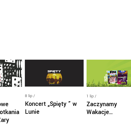
8
lip
1
lip
Koncert „Spięty ” w
owe
Zaczynamy
Lunie
otkania
Wakacje…
Żary