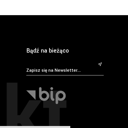
Bądź na bieżąco
kt
&