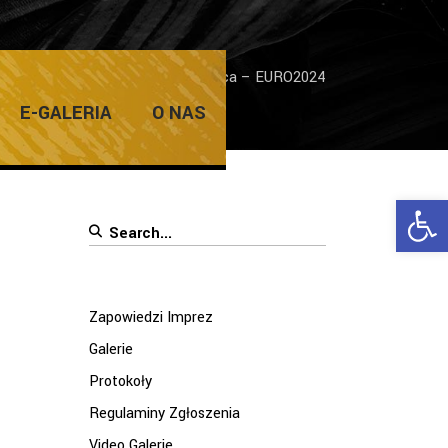
edzi Imprez
/
Żarska Strefa Kibica – EURO2024
E-GALERIA
O NAS
Ope
Search
for:
Zapowiedzi Imprez
Galerie
Protokoły
Regulaminy Zgłoszenia
Video Galerie