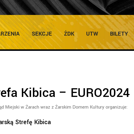
ULTURY
Home
/
Zapowi
RZENIA
SEKCJE
ŻDK
UTW
BILETY
refa Kibica – EURO2024
ząd Miejski w Żarach wraz z Żarskim Domem Kultury organizuje:
arską Strefę Kibica