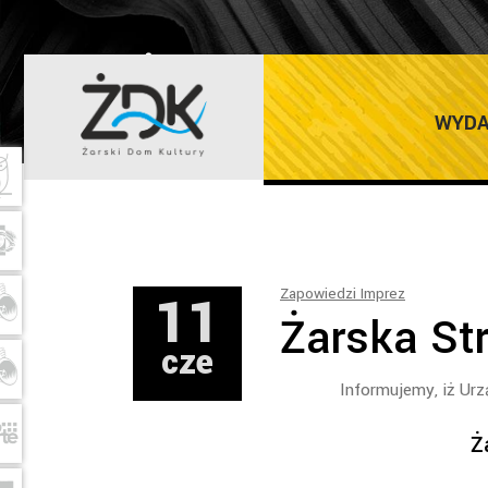
ŻARSKI DOM K
WYDA
11
Zapowiedzi Imprez
Żarska St
cze
Informujemy, iż Ur
Ż