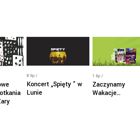
8
lip
1
lip
Koncert „Spięty ” w
owe
Zaczynamy
Lunie
otkania
Wakacje…
Żary