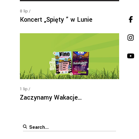
8
lip
Koncert „Spięty ” w Lunie
1
lip
Zaczynamy Wakacje…
Search
for: