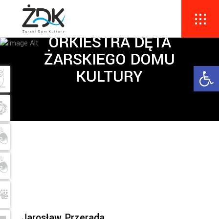
MIEJSKA
ORKIESTRA DĘTA
ŻARSKIEGO DOMU
Ope
KULTURY
Jarosław Przerada