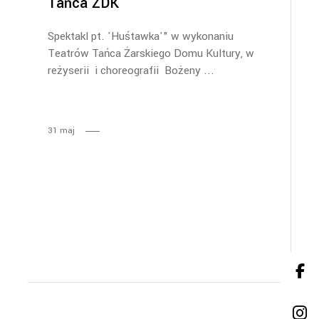
Tańca ŻDK
Spektakl pt. 'Huśtawka'" w wykonaniu
Teatrów Tańca Żarskiego Domu Kultury, w
reżyserii i choreografii Bożeny
31
maj