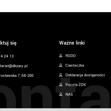
ktuj się
Ważne linki
onta
RODO
74 24 13
Ciasteczka
tariat@dkzary.pl
Deklaracja dostępności
rocławska 7, 68-200
Poczta ŻDK
NAS