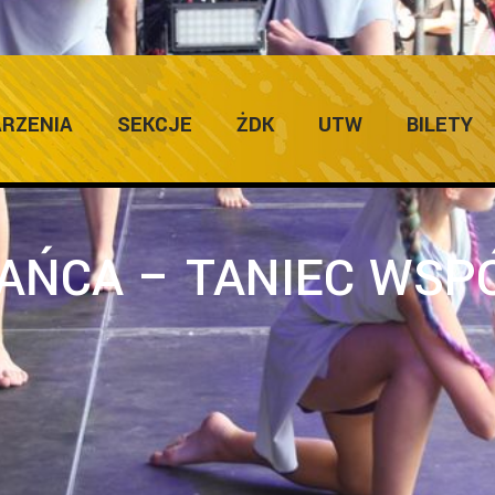
RZENIA
SEKCJE
ŻDK
UTW
BILETY
TAŃCA – TANIEC WSP