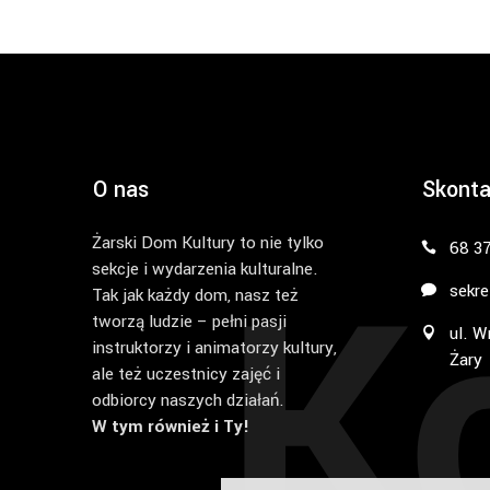
O nas
Skonta
Żarski Dom Kultury to nie tylko
K
68 3
sekcje i wydarzenia kulturalne.
sekre
Tak jak każdy dom, nasz też
tworzą ludzie – pełni pasji
ul. W
instruktorzy i animatorzy kultury,
Żary
ale też uczestnicy zajęć i
odbiorcy naszych działań.
W tym również i Ty!