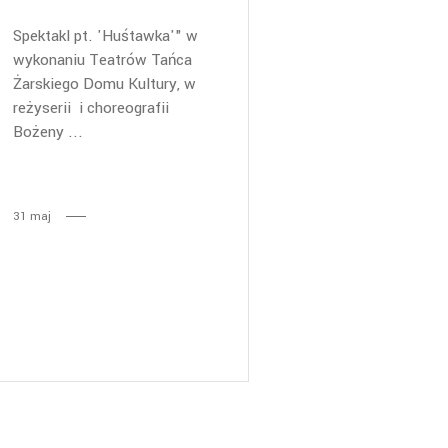
Spektakl pt. 'Huśtawka'" w
wykonaniu Teatrów Tańca
Żarskiego Domu Kultury, w
reżyserii i choreografii
Bożeny
31
maj