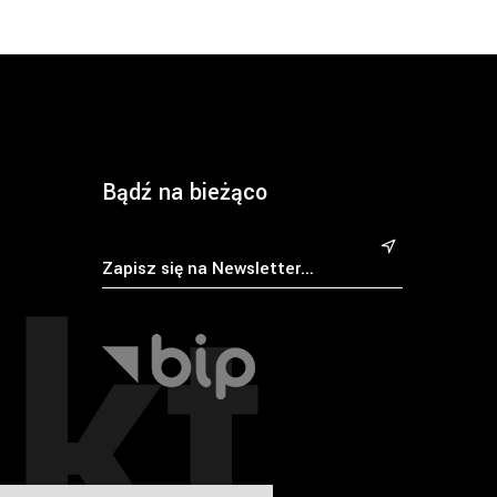
Bądź na bieżąco
kt
&