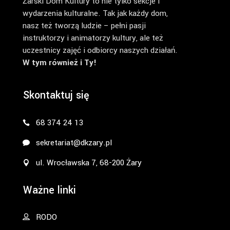
Żarski Dom Kultury to nie tylko sekcje i
wydarzenia kulturalne. Tak jak każdy dom,
nasz też tworzą ludzie – pełni pasji
instruktorzy i animatorzy kultury, ale też
uczestnicy zajęć i odbiorcy naszych działań.
W tym również i Ty!
Skontaktuj się
68 374 24 13
sekretariat@dkzary.pl
ul. Wrocławska 7, 68-200 Żary
Ważne linki
RODO