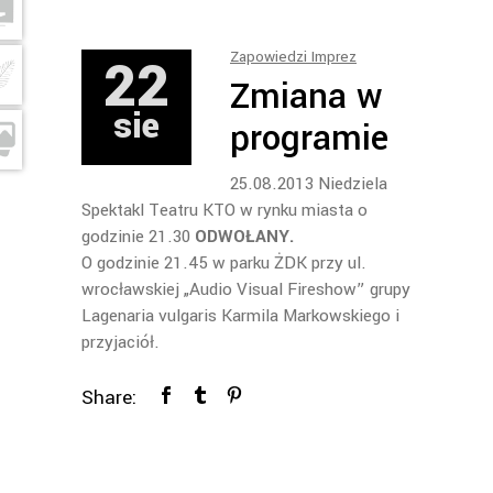
22
Zapowiedzi Imprez
Zmiana w
sie
programie
25.08.2013 Niedziela
Spektakl Teatru KTO w rynku miasta o
godzinie 21.30
ODWOŁANY.
O godzinie 21.45 w parku ŻDK przy ul.
wrocławskiej „Audio Visual Fireshow” grupy
Lagenaria vulgaris Karmila Markowskiego i
przyjaciół.
Share: