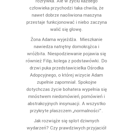
rozrywka. Ale w życiu każdego
człowieka przychodzi taka chwila, że
nawet dobrze naoliwiona maszyna
przestaje funkcjonować i niebo zaczyna
walić się głowę.
Żona Adama wyjeżdża. Mieszkanie
nawiedza natrętny domokrążca i
wróżbita. Niespodziewanie pojawia się
również Filip, kolega z podstawówki. Do
drzwi puka przedstawicielka Ośrodka
Adopcyjnego, o której wizycie Adam
zupełnie zapomniał. Spokojne
dotychczas życie bohatera wypełnia się
mnóstwem niedomówień, pomówień i
abstrakcyjnych insynuacji. A wszystko
przykryte płaszczem „normalności”.
Jak rozwiąże się splot dziwnych
wydarzeń? Czy prawdziwych przyjaciół