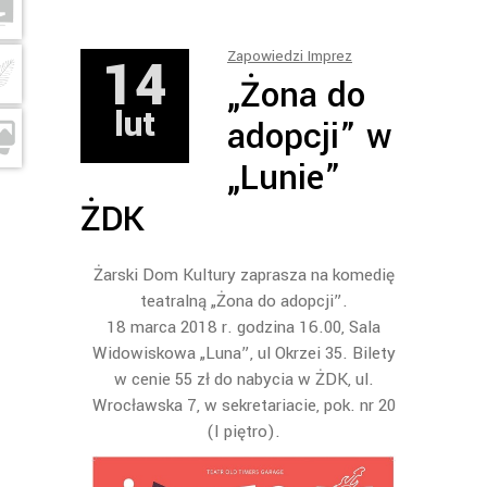
14
Zapowiedzi Imprez
„Żona do
lut
adopcji” w
„Lunie”
ŻDK
Żarski Dom Kultury zaprasza na komedię
teatralną „Żona do adopcji”.
18 marca 2018 r. godzina 16.00, Sala
Widowiskowa „Luna”, ul Okrzei 35. Bilety
w cenie 55 zł do nabycia w ŻDK, ul.
Wrocławska 7, w sekretariacie, pok. nr 20
(I piętro).