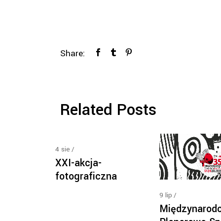
Share:
Related Posts
4
sie
XXI-akcja-
fotograficzna
9
lip
Międzynarod