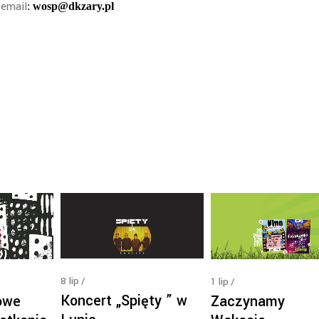
email
:
wosp@dkzary.pl
8
lip
1
lip
Koncert „Spięty ” w
owe
Zaczynamy