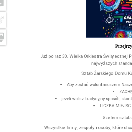
Przejrz
Już po raz 30. Wielka Orkiestra Świątecznej 
najwyższych standar
Sztab Żarskiego Domu K
Aby zostać wolontariuszem Naszeg
ZACHĘ
jeżeli wolisz tradycyjny sposób, sko
LICZBA MIEJSC 
Szefem sztabu
Wszystkie firmy, zespoły i osoby, które c