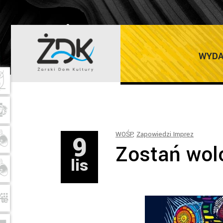
ŻARSKI DOM K
WYDA
9
WOŚP
,
Zapowiedzi Imprez
Zostań wol
lis