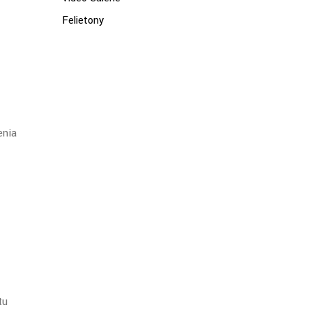
Felietony
enia
tu