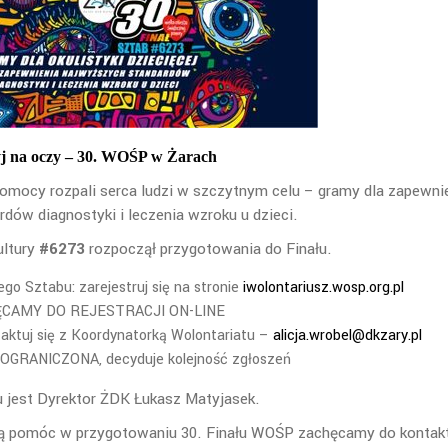
yj na oczy – 30. WOŚP w Żarach
Pomocy rozpali serca ludzi w szczytnym celu – gramy dla zapewni
dów diagnostyki i leczenia wzroku u dzieci.
ultury
#6273
rozpoczął przygotowania do Finału.
o Sztabu: zarejestruj się na stronie
iwolontariusz.wosp.org.pl
CAMY DO REJESTRACJI ON-LINE
ntaktuj się z Koordynatorką Wolontariatu –
alicja.wrobel@dkzary.pl
OGRANICZONA, decyduje kolejność zgłoszeń
 jest Dyrektor ŻDK Łukasz Matyjasek.
hcą pomóc w przygotowaniu 30. Finału WOŚP zachęcamy do kontak