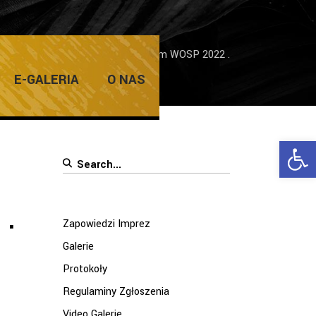
/
WOŚP
/
Zostań wolontariuszem WOSP 2022 .
E-GALERIA
O NAS
Ope
Search
for:
 .
Zapowiedzi Imprez
Galerie
Protokoły
Regulaminy Zgłoszenia
Video Galerie