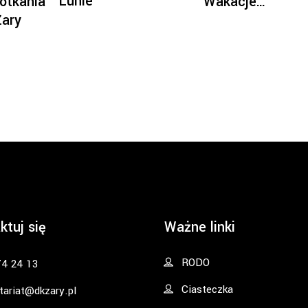
Lunie
otkania
Wakacje…
Żary
ktuj się
Ważne linki
RODO
74 24 13
Ciasteczka
tariat@dkzary.pl