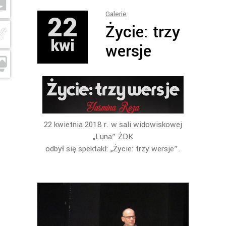
22
Galerie
Życie: trzy
kwi
wersje
22 kwietnia 2018 r. w sali widowiskowej
„Luna” ŻDK
odbył się spektakl: „Życie: trzy wersje”.