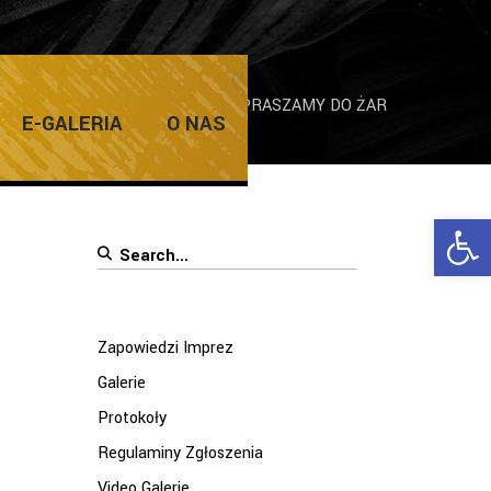
ULSKI WILHELMI 12-16 LIPCA 2017 ZAPRASZAMY DO ŻAR
E-GALERIA
O NAS
Ope
Search
for:
Zapowiedzi Imprez
Galerie
Protokoły
Regulaminy Zgłoszenia
Video Galerie