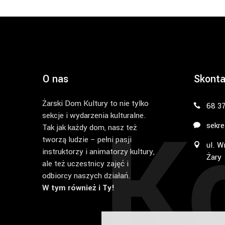
O nas
Skonta
Żarski Dom Kultury to nie tylko
K
68 3
sekcje i wydarzenia kulturalne.
sekre
Tak jak każdy dom, nasz też
tworzą ludzie – pełni pasji
ul. W
instruktorzy i animatorzy kultury,
Żary
ale też uczestnicy zajęć i
odbiorcy naszych działań.
W tym również i Ty!