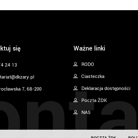
ktuj się
Ważne linki
onta
RODO
74 24 13
Ciasteczka
tariat@dkzary.pl
Deklaracja dostępności
rocławska 7, 68-200
Poczta ŻDK
NAS
POCZTA ŻDK
POLI