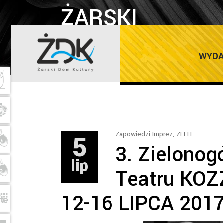
ŻARSKI
DOM
Home
/
Zapowiedzi
WYDA
KULTURY
5
Zapowiedzi Imprez
,
ZFFIT
3. Zielonog
lip
Teatru KOZ
12-16 LIPCA 20