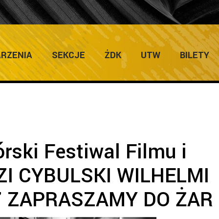
 Imprez
/
3. Zielonogórski Festiwal Filmu i Teatru KOZZI CYB
RZENIA
SEKCJE
ŻDK
UTW
BILETY
órski Festiwal Filmu i
ZI CYBULSKI WILHELMI
17 ZAPRASZAMY DO ŻAR