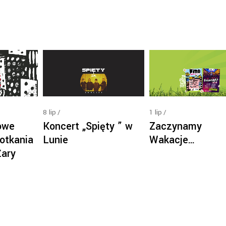
8
lip
1
lip
Koncert „Spięty ” w
owe
Zaczynamy
Lunie
otkania
Wakacje…
Żary