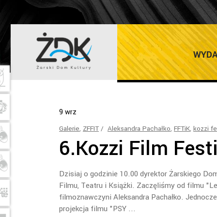
ZFFIT
WYDA
9
wrz
Galerie
,
ZFFIT
Aleksandra Pachałko
,
FFTiK
,
kozzi fe
6.Kozzi Film Fest
Dzisiaj o godzinie 10.00 dyrektor Żarskiego D
Filmu, Teatru i Książki. Zaczęliśmy od filmu "
filmoznawczyni Aleksandra Pachałko. Jednocze
projekcja filmu "PSY