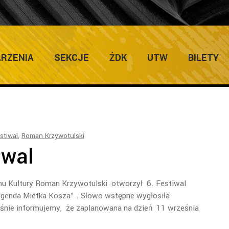
RZENIA
SEKCJE
ŻDK
UTW
BILETY
stiwal
,
Roman Krzywotulski
iwal
omu Kultury Roman Krzywotulski otworzył 6. Festiwal
Legenda Mietka Kosza" . Słowo wstępne wygłosiła
śnie informujemy, że zaplanowana na dzień 11 września