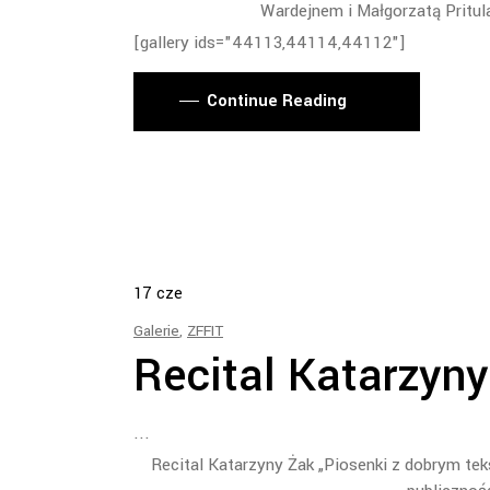
Wardejnem i Małgorzatą Pritul
[gallery ids="44113,44114,44112"]
Continue Reading
17
cze
Galerie
,
ZFFIT
Recital Katarzyn
Recital Katarzyny Żak „Piosenki z dobrym te