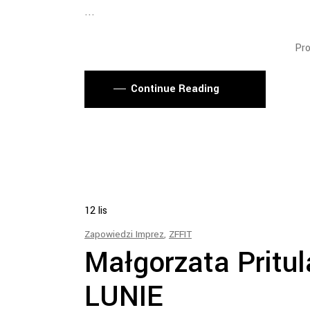
Pro
Continue Reading
12
lis
Zapowiedzi Imprez
,
ZFFIT
Małgorzata Pritul
LUNIE