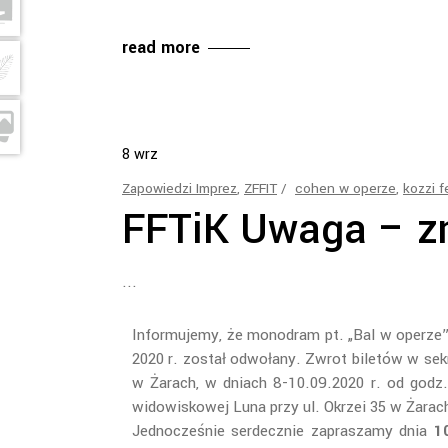
read more
8
wrz
Zapowiedzi Imprez
,
ZFFIT
cohen w operze
,
kozzi f
FFTiK Uwaga – z
Informujemy, że monodram pt. „Bal w operze” 
2020 r. został odwołany. Zwrot biletów w sek
w Żarach, w dniach 8-10.09.2020 r. od godz.
widowiskowej Luna przy ul. Okrzei 35 w Żarac
Jednocześnie serdecznie zapraszamy dnia
10