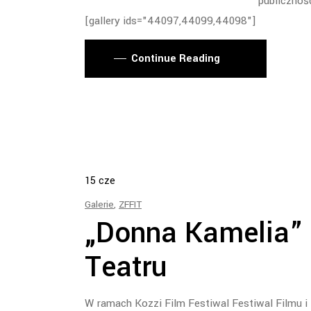
publicznoś
[gallery ids="44097,44099,44098"]
Continue Reading
15
cze
Galerie
,
ZFFIT
„Donna Kamelia” 
Teatru
W ramach Kozzi Film Festiwal Festiwal Filmu i