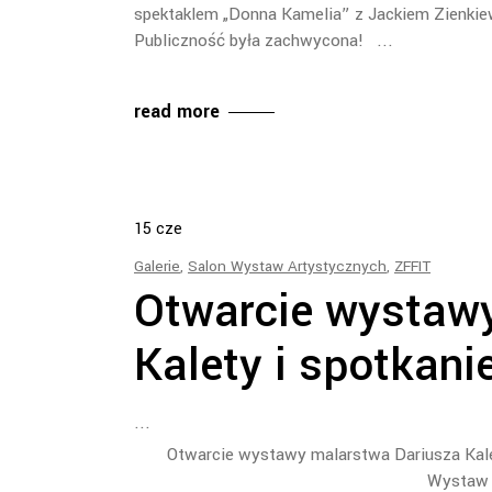
spektaklem „Donna Kamelia” z Jackiem Zienkie
Publiczność była zachwycona!
read more
15
cze
Galerie
,
Salon Wystaw Artystycznych
,
ZFFIT
Otwarcie wystaw
Kalety i spotkan
Otwarcie wystawy malarstwa Dariusza Kalety
Wystaw 