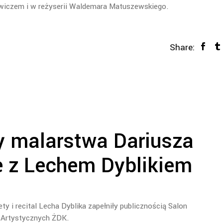
wiczem i w reżyserii Waldemara Matuszewskiego.
Share:
y malarstwa Dariusza
ie z Lechem Dyblikiem
 i recital Lecha Dyblika zapełniły publicznością Salon
Artystycznych ŻDK.