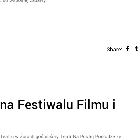
ć do wspólnej zabawy.
Share:
na Festiwalu Filmu i
 Teatru w Żarach gościliśmy Teatr Na Pustej Podłodze ze