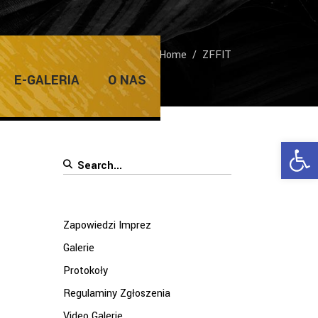
Home
/
ZFFIT
E-GALERIA
O NAS
Ope
Search
for:
Zapowiedzi Imprez
Galerie
Protokoły
Regulaminy Zgłoszenia
Video Galerie