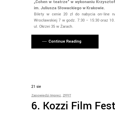
„Cohen w teatrze” w wykonaniu Krzysztofa
im. Juliusza Słowackiego w Krakowie.
Bilety w cenie 20 zł do nabycia on-line 
Wrocławskiej 7 w godz. 7:30 – 15:30 oraz 10.
ul. Okrzei 35 w Żarach.
Continue Reading
21
sie
Zapowiedzi Imprez
,
ZFFIT
6. Kozzi Film Fes