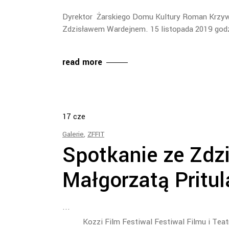
Dyrektor Żarskiego Domu Kultury Roman Krzywot
Zdzisławem Wardejnem. 15 listopada 2019 godz
read more
17
cze
Galerie
,
ZFFIT
Spotkanie ze Zdz
Małgorzatą Pritul
Kozzi Film Festiwal Festiwal Filmu i Te