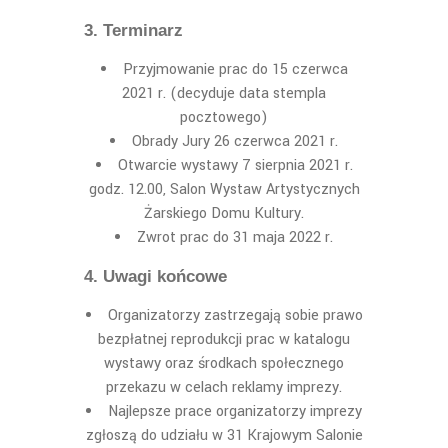
3.
Terminarz
Przyjmowanie prac do 15 czerwca
2021
r. (decyduje data stempla
pocztowego)
Obrady Jury 26 czerwca
20
21
r.
Otwarcie wystawy
7 sierpnia 2021
r.
godz
.
12.00
,
Salon Wystaw Artystycznych
Żarskiego
D
omu
K
ultury.
Z
wrot
prac do
31 maja
20
22
r.
4. Uwagi koń
cowe
Organizatorzy zastrzegaj
ą
sobie prawo
bezp
ł
atnej re
produkcji prac w katalogu
wystawy oraz ś
rodkach
społecznego
przekazu
w celach reklamy imprezy.
Najlepsze prace organizatorzy imprezy
zgłoszą do udziału w 31 Krajowym Salonie