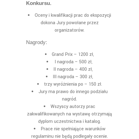
Konkursu.
Oceny i kwalifikacji prac do ekspozycji
dokona Jury powołane przez
organizatorów.
Nagrody:
Grand Prix –
12
00 z
ł,
I nagroda
–
5
00 z
ł,
II nagroda
–
4
00 z
ł,
III nagroda
–
3
00 z
ł,
trzy
wyró
ż
nienia po
–
15
0 z
ł.
Jury ma prawo do innego podzia
ł
u
nagród.
Wszyscy autorzy prac
zakwalifikowanych na wystawę otrzymają
dyplom uczestnictwa i katalog.
Prace nie spe
ł
niaj
ące warunków
regulaminu nie bę
d
ą
podlega
ł
y ocenie.