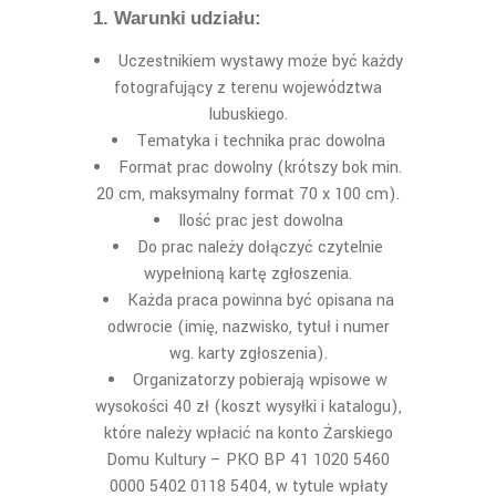
1.
Warunki
udzia
ł
u:
U
czestnikiem wystawy może być każdy
fotografujący z terenu województwa
lubuskiego.
Tematyka
i technika
prac dowolna
Format prac dowolny (krótszy bok min.
20 cm, maksymalny format 70 x 100 cm)
.
Ilość
prac jest dowolna
Do prac należy dołączyć czytelnie
wypełnioną kartę zgłoszenia.
Ka
ż
d
a praca powinna być opisana na
odwrocie (imię
, nazwisko, tytu
ł
i numer
wg. k
ar
ty
zg
ł
oszenia)
.
Organizatorzy pobieraj
ą wpisowe w
wysokoś
ci
40
z
ł
(koszt wysy
ł
ki i katalogu),
które nale
ż
y wp
łacić
na konto
Żarskiego
D
omu
K
ultury –
PKO BP 41 1020 5460
0000 5402 0118 5404
, w tytule wpłaty