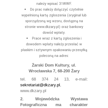
należy wpisać 31WWF.
Do prac nale
ż
y do
łączyć
czytelnie
wype
ł
nion
ą kartę
zg
ł
oszenia (orygina
ł
lub
sporz
ą
dzon
ą wg wzoru, dostę
pn
ą
na
stronie
www.dkzary.pl) oraz bankowy
dowód wp
ł
aty.
Prace wraz z kart
ą
zg
ł
oszenia
i
dowodem wpłaty
nale
ż
y przes
łać
w
płaskim i
sztywnym opakowaniu
przesyłką
poleconą
na adres:
Ż
arski Dom Kultury, ul.
Wroc
ł
awska 7, 68-200
Ż
ary
tel. 68 374 24 13, e-mail:
sekretariat@dkzary.pl
,
www.dkzary.pl
2. Wojewódzka Wystawa
Fotograficzna ma charakter