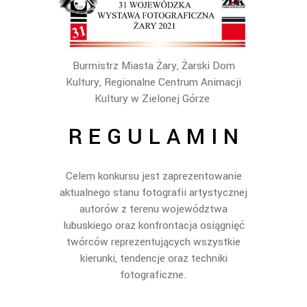
Burmistrz Miasta Żary, Żarski Dom
Kultury, Regionalne Centrum Animacji
Kultury w Zielonej Górze
R E G U L A M I N
Celem konkursu jest zaprezentowanie
aktualnego stanu fotografii artystycznej
autorów z terenu województwa
lubuskiego
oraz konfrontacja osi
ągnięć
twórców reprezentuj
ą
cych wszystkie
kierunki, tendencje oraz techniki
fotograficzne.