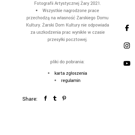
Fotografii Artystycznej Żary 2021.
Wszystkie nagrodzone prace
przechodz
ą
na
własność Żarskiego
D
omu
K
ultury. Żarski
D
om
K
ultury
nie odpowiada
za uszkodzenia prac wynik
ł
e w czasie
przesy
łki pocztowej.
pliki do pobrania:
karta zgłoszenia
regulamin
Share: