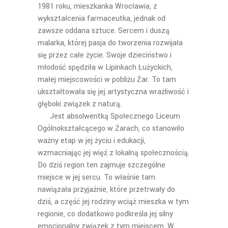
1981 roku, mieszkanka Wrocławia, z
wykształcenia farmaceutka, jednak od
zawsze oddana sztuce. Sercem i duszą
malarka, której pasja do tworzenia rozwijała
się przez całe życie. Swoje dzieciństwo i
młodość spędziła w Lipinkach Łużyckich,
małej miejscowości w pobliżu Żar. To tam
ukształtowała się jej artystyczna wrażliwość i
głęboki związek z naturą.
Jest absolwentką Społecznego Liceum
Ogólnokształcącego w Żarach, co stanowiło
ważny etap w jej życiu i edukacji,
wzmacniając jej więź z lokalną społecznością.
Do dziś region ten zajmuje szczególne
miejsce w jej sercu. To właśnie tam
nawiązała przyjaźnie, które przetrwały do
dziś, a część jej rodziny wciąż mieszka w tym
regionie, co dodatkowo podkreśla jej silny
emocjonalny związek z tym miejscem. W