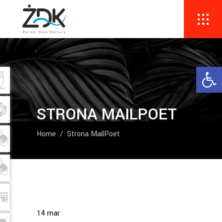
Ope
STRONA MAILPOET
Home
/
Strona MailPoet
14
mar