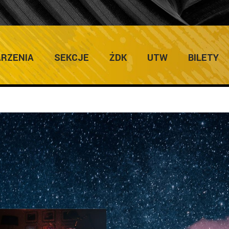
RZENIA
SEKCJE
ŻDK
UTW
BILETY