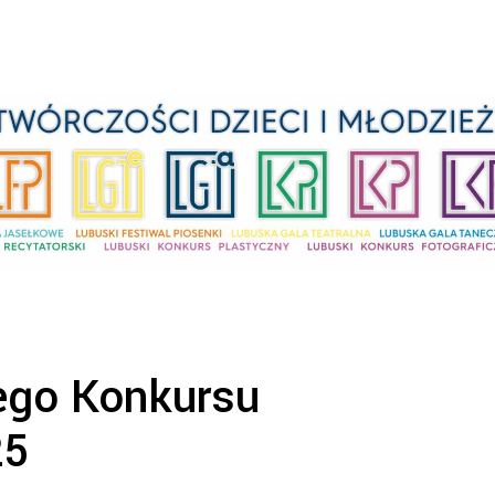
ego Konkursu
25