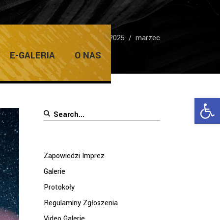
Home
/
2025
/
marzec
E-GALERIA
O NAS
Ope
Search
for:
Zapowiedzi Imprez
Galerie
Protokoły
Regulaminy Zgłoszenia
Video Galerie