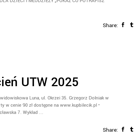
LA DZIECI i MŁODZIEŻY „POKAŻ CO POTRAFISZ”
Share:
cień UTW 2025
widowiskowa Luna, ul. Okrzei 35. Grzegorz Dolniak w
ty w cenie 90 zł dostępne na www.kupbilecik.pl •
rocławska 7. Wykład
Share: