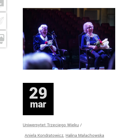
29
mar
Uniwersytet Trzeciego Wieku
Aniela Kondratowicz
,
Halina Małachowska