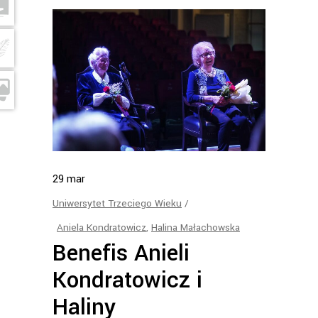
29
mar
Uniwersytet Trzeciego Wieku
Aniela Kondratowicz
,
Halina Małachowska
Benefis Anieli
Kondratowicz i
Haliny