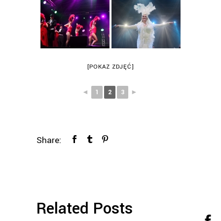
[POKAZ ZDJĘĆ]
◄
1
2
3
►
Share:
Related Posts