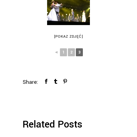
[POKAZ ZDJĘĆ]
◄
1
2
3
Share:
Related Posts