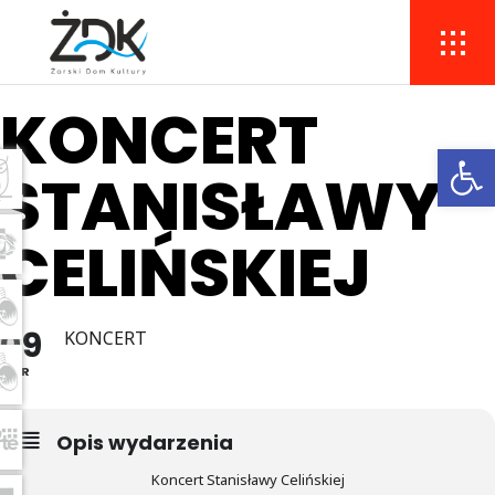
KONCERT
Ope
STANISŁAWY
CELIŃSKIEJ
09
KONCERT
MAR
Opis wydarzenia
Koncert Stanisławy Celińskiej