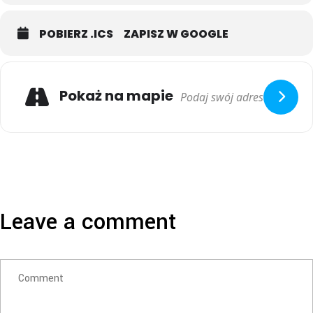
Wyjątkowe teksty utworów, które dają ukojenie, spokój i wsparcie
oraz składają się na ten niezapomniany koncert, wyszły spod pióra
Stanisławy Celińskiej. Za kompozycje
POBIERZ .ICS
ZAPISZ W GOOGLE
i aranżacje, które potrafią zawładnąć wyobraźnią, odpowiedzialny
jest Maciej Muraszko. Ten duet to gwarancja wspaniałego klimatu
oraz niepowtarzalnych chwil.
Pokaż na mapie
Leave a comment