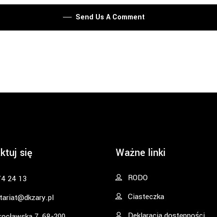
Send Us A Comment
ktuj się
Ważne linki
RODO
74 24 13
Ciasteczka
tariat@dkzary.pl
Deklaracja dostępności
rocławska 7, 68-200