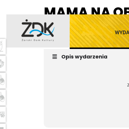
MAMA NA O
28
STAND UP
WYDA
WRZ
Opis wydarzenia
2