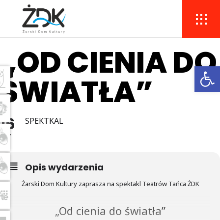
„OD CIENIA DO
Ope
ŚWIATŁA”
16
SPEKTKAL
STY
Opis wydarzenia
Żarski Dom Kultury zaprasza na spektakl Teatrów Tańca ŻDK
„Od cienia do światła”