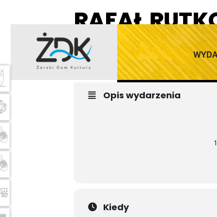
RAFAŁ RUTK
13
STAND UP
WYDA
WRZ
Opis wydarzenia
1
Kiedy