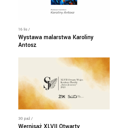
16
lis
Wystawa malarstwa Karoliny
Antosz
30
paź
Wernisaż XLVII Otwarty