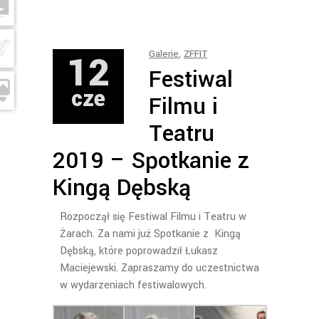
12
Galerie
,
ZFFIT
Festiwal
cze
Filmu i
Teatru
2019 – Spotkanie z
Kingą Dębską
Rozpoczął się Festiwal Filmu i Teatru w
Żarach. Za nami już Spotkanie z Kingą
Dębską, które poprowadził Łukasz
Maciejewski. Zapraszamy do uczestnictwa
w wydarzeniach festiwalowych.