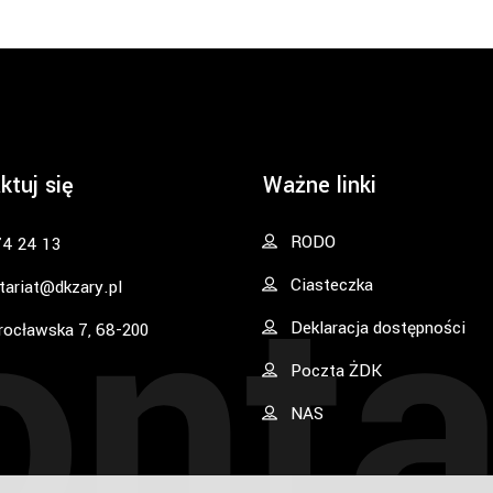
ktuj się
Ważne linki
onta
RODO
74 24 13
Ciasteczka
tariat@dkzary.pl
Deklaracja dostępności
rocławska 7, 68-200
Poczta ŻDK
NAS