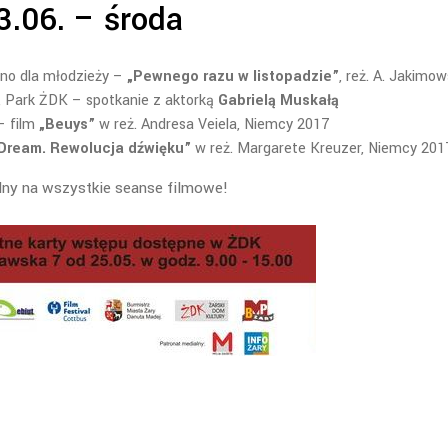
3.06. – środa
ino dla młodzieży –
„Pewnego razu w listopadzie”
, reż. A. Jakimow
, Park ŻDK – spotkanie z aktorką
Gabrielą Muskałą
– film
„Beuys”
w reż. Andresa Veiela, Niemcy 2017
Dream. Rewolucja dźwięku”
w reż. Margarete Kreuzer, Niemcy 201
ny na wszystkie seanse filmowe!