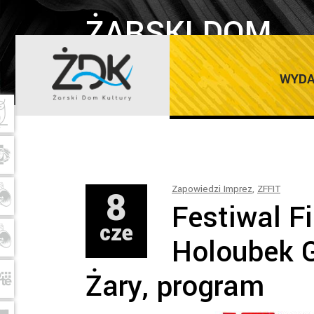
ŻARSKI DOM
KULTURY
WYDA
8
Zapowiedzi Imprez
,
ZFFIT
Festiwal Fi
cze
Holoubek 
Żary, program