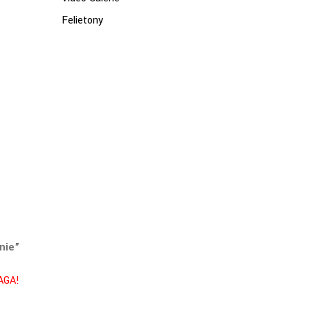
Felietony
knie”
AGA!