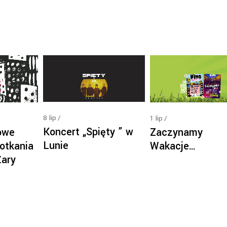
8
lip
1
lip
Koncert „Spięty ” w
owe
Zaczynamy
Lunie
otkania
Wakacje…
Żary