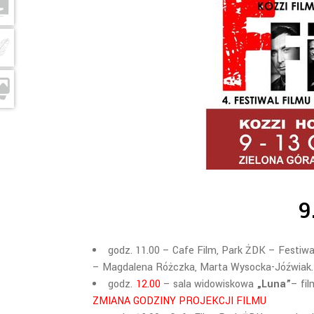
9
godz. 11.00 – Cafe Film, Park ŻDK – Festiwal
– Magdalena Różczka, Marta Wysocka-Jóźwiak.
godz.
12.00
– sala widowiskowa
„Luna”
– fi
ZMIANA GODZINY PROJEKCJI FILMU