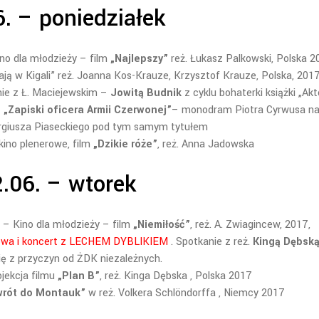
6. – poniedziałek
no dla młodzieży – film
„Najlepszy”
reż. Łukasz Palkowski, Polska 2
ają w Kigali” reż. Joanna Kos-Krauze, Krzysztof Krauze, Polska, 201
nie z Ł. Maciejewskim –
Jowitą Budnik
z cyklu bohaterki książki „Akt
–
„Zapiski oficera Armii Czerwonej”
– monodram Piotra Cyrwusa n
rgiusza Piaseckiego pod tym samym tytułem
kino plenerowe, film
„Dzikie róże”
, reż. Anna Jadowska
.06. – wtorek
 – Kino dla młodzieży – film
„Niemiłość”
, reż. A. Zwiagincew, 2017,
a i koncert z LECHEM DYBLIKIEM
. Spotkanie z reż.
Kingą Dębsk
ię z przyczyn od ŻDK niezależnych.
jekcja filmu
„Plan B”
, reż. Kinga Dębska , Polska 2017
rót do Montauk”
w reż. Volkera Schlöndorffa , Niemcy 2017