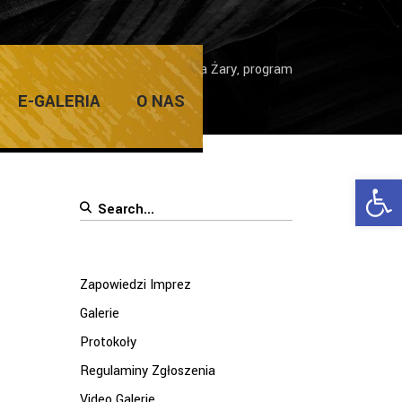
i Holoubek Głowacki 9 – 13 Czerwca Żary, program
E-GALERIA
O NAS
Ope
Search
for:
Zapowiedzi Imprez
Galerie
Protokoły
Regulaminy Zgłoszenia
Video Galerie