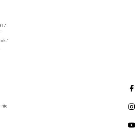
017
7
orki”
a
ą
nie