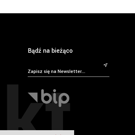
Bądź na bieżąco
kt
&