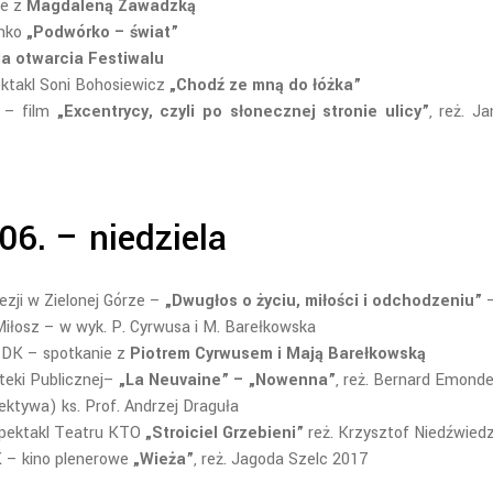
ie z
Magdaleną Zawadzką
enko
„Podwórko – świat”
la otwarcia Festiwalu
ktakl Soni Bohosiewicz
„Chodź ze mną do łóżka”
 – film
„Excentrycy, czyli po słonecznej stronie ulicy”
, reż. J
06. – niedziela
ezji w Zielonej Górze –
„Dwugłos o życiu, miłości i odchodzeniu”
–
Miłosz – w wyk. P. Cyrwusa i M. Barełkowska
 ŻDK – spotkanie z
Piotrem Cyrwusem i Mają Barełkowską
oteki Publicznej–
„La Neuvaine” – „Nowenna”
, reż. Bernard Emond
ektywa) ks. Prof. Andrzej Draguła
spektakl Teatru KTO
„Stroiciel Grzebieni”
reż. Krzysztof Niedźwiedz
K – kino plenerowe
„Wieża”
, reż. Jagoda Szelc 2017