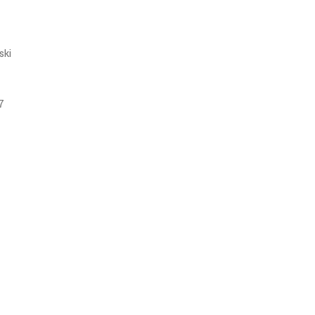
ski
7