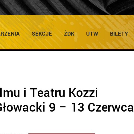
Home
/
Zapowiedzi Imprez
/
Festiwal Filmu i Teatru Kozz
RZENIA
SEKCJE
ŻDK
UTW
BILETY
lmu i Teatru Kozzi
Głowacki 9 – 13 Czerwca