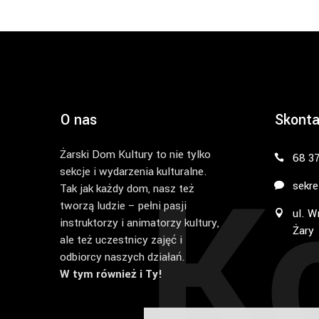
O nas
Skonta
Żarski Dom Kultury to nie tylko
K
68 3
sekcje i wydarzenia kulturalne.
sekre
Tak jak każdy dom, nasz też
tworzą ludzie – pełni pasji
ul. W
instruktorzy i animatorzy kultury,
Żary
ale też uczestnicy zajęć i
odbiorcy naszych działań.
W tym również i Ty!