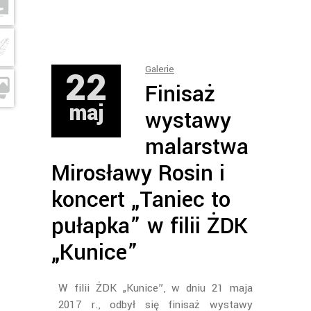
22
Galerie
Finisaż
maj
wystawy
malarstwa
Mirosławy Rosin i
koncert „Taniec to
pułapka” w filii ŻDK
„Kunice”
W filii ŻDK „Kunice”, w dniu 21 maja
2017 r., odbył się finisaż wystawy