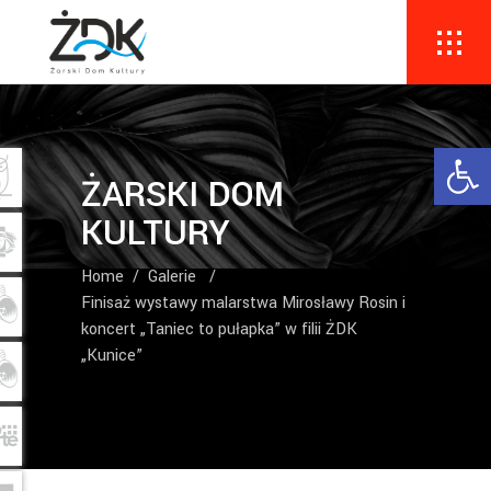
Ope
ŻARSKI DOM
KULTURY
Home
/
Galerie
/
Finisaż wystawy malarstwa Mirosławy Rosin i
koncert „Taniec to pułapka” w filii ŻDK
„Kunice”