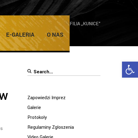
nco meets Oriental Dance” w ŻDK FILIA „KUNICE”
E-GALERIA
O NAS
Ope
Search
for:
 w
Zapowiedzi Imprez
Galerie
Protokoły
Regulaminy Zgłoszenia
ts
Video Galerie