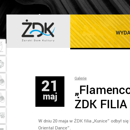
ŻARSKI DOM K
WYDA
21
Galerie
„Flamenco
maj
ŻDK FILIA
W dniu 20 maja w ŻDK filia „Kunice” odbył si
Oriental Dance”.