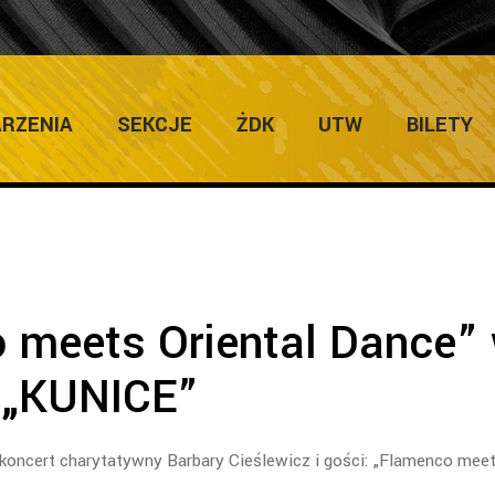
ULTURY
Home
/
Galerie
/
„Flame
RZENIA
SEKCJE
ŻDK
UTW
BILETY
 meets Oriental Dance”
 „KUNICE”
ę koncert charytatywny Barbary Cieślewicz i gości: „Flamenco mee