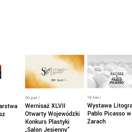
18
kwi
30
paź
Wystawa Litogra
Wernisaż XLVII
arstwa
Pablo Picasso w
Otwarty Wojewódzki
sz
Żarach
Konkurs Plastyki
„Salon Jesienny”