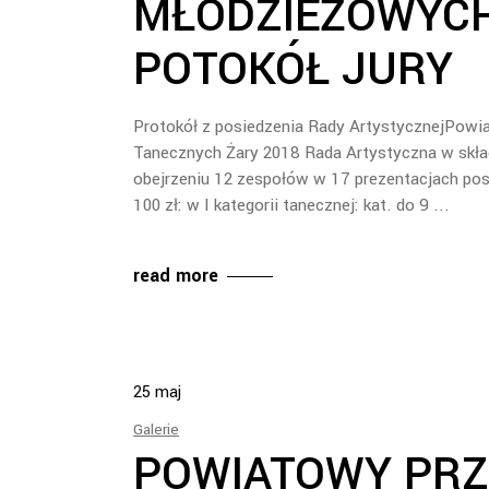
MŁODZIEŻOWYC
POTOKÓŁ JURY
Protokół z posiedzenia Rady ArtystycznejPow
Tanecznych Żary 2018 Rada Artystyczna w skła
obejrzeniu 12 zespołów w 17 prezentacjach pos
100 zł: w I kategorii tanecznej: kat. do 9
read more
25
maj
Galerie
POWIATOWY PRZE