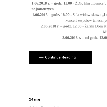
1.06.2018 r.
–
godz. 11.00
- ŻDK filia „Kunice”
najmłodszych
1.06.2018
–
godz. 18.00
- Sala widowiskowa „Lu
–
koncert zespołów taneczn
2.06.2018 r. – godz. 12.00 -
Żarski Dom Ku
Mi
3.06.2018 r. – od godz. 12.0
Continue Reading
24
maj