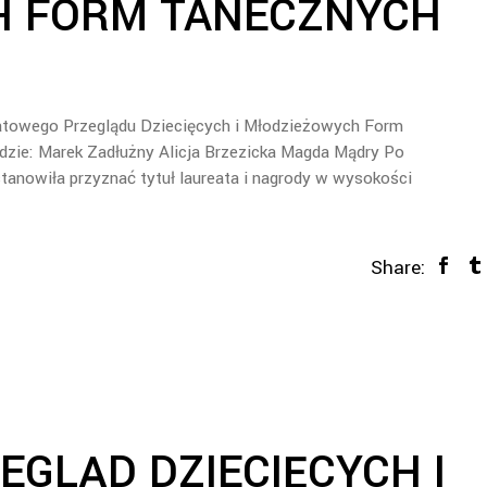
H FORM TANECZNYCH
iatowego Przeglądu Dziecięcych i Młodzieżowych Form
dzie: Marek Zadłużny Alicja Brzezicka Magda Mądry Po
tanowiła przyznać tytuł laureata i nagrody w wysokości
Share:
GLĄD DZIECIĘCYCH I