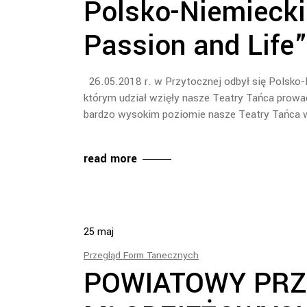
Polsko-Niemiecki
Passion and Life
26.05.2018 r. w Przytocznej odbył się Polsko-
którym udział wzięły nasze Teatry Tańca prow
bardzo wysokim poziomie nasze Teatry Tańca 
read more
25
maj
Przegląd Form Tanecznych
POWIATOWY PRZE