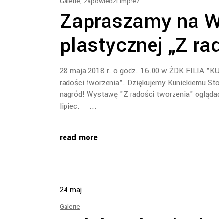
Galerie
,
Zapowiedzi Imprez
Zapraszamy na W
plastycznej „Z ra
28 maja 2018 r. o godz. 16.00 w ŻDK FILIA "K
radości tworzenia". Dziękujemy Kunickiemu S
nagród! Wystawę "Z radości tworzenia" ogląd
lipiec.
read more
24
maj
Galerie