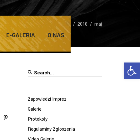
Home
/
2018
/
maj
E-GALERIA
O NAS
Ope
Search
for:
Zapowiedzi Imprez
Galerie
Protokoły
Regulaminy Zgłoszenia
Video Galerie