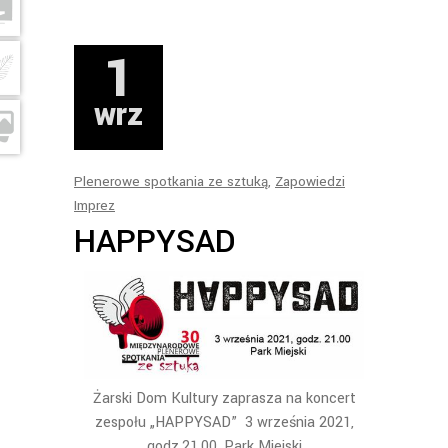
1
wrz
Plenerowe spotkania ze sztuką
,
Zapowiedzi
Imprez
HAPPYSAD
Żarski Dom Kultury zaprasza na koncert
zespołu „HAPPYSAD” 3 września 2021,
godz.21.00, Park Miejski