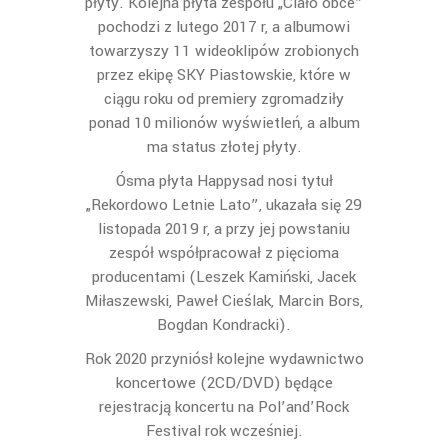
płyty. Kolejna płyta zespołu „Ciało obce”
pochodzi z lutego 2017 r, a albumowi
towarzyszy 11 wideoklipów zrobionych
przez ekipę SKY Piastowskie, które w
ciągu roku od premiery zgromadziły
ponad 10 milionów wyświetleń, a album
ma status złotej płyty.
Ósma płyta Happysad nosi tytuł
„Rekordowo Letnie Lato”, ukazała się 29
listopada 2019 r, a przy jej powstaniu
zespół współpracował z pięcioma
producentami (Leszek Kamiński, Jacek
Miłaszewski, Paweł Cieślak, Marcin Bors,
Bogdan Kondracki).
Rok 2020 przyniósł kolejne wydawnictwo
koncertowe (2CD/DVD) będące
rejestracją koncertu na Pol’and’Rock
Festival rok wcześniej.