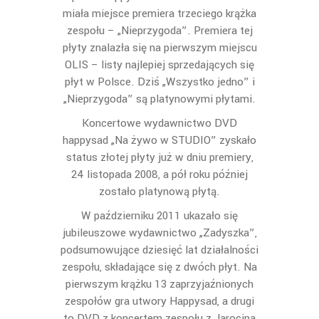
miała miejsce premiera trzeciego krążka
zespołu – „Nieprzygoda”. Premiera tej
płyty znalazła się na pierwszym miejscu
OLIS – listy najlepiej sprzedających się
płyt w Polsce. Dziś „Wszystko jedno” i
„Nieprzygoda” są platynowymi płytami.
Koncertowe wydawnictwo DVD
happysad „Na żywo w STUDIO” zyskało
status złotej płyty już w dniu premiery,
24 listopada 2008, a pół roku później
zostało platynową płytą.
W październiku 2011 ukazało się
jubileuszowe wydawnictwo „Zadyszka”,
podsumowujące dziesięć lat działalności
zespołu, składające się z dwóch płyt. Na
pierwszym krążku 13 zaprzyjaźnionych
zespołów gra utwory Happysad, a drugi
to DVD z koncertem zespołu z Jarocina