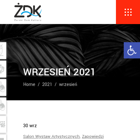
Ope
WRZESIEŃ 2021
Home
/
2021
/
wrzesień
30
wrz
Salon Wystaw Artystycznych
,
Zapowiedzi