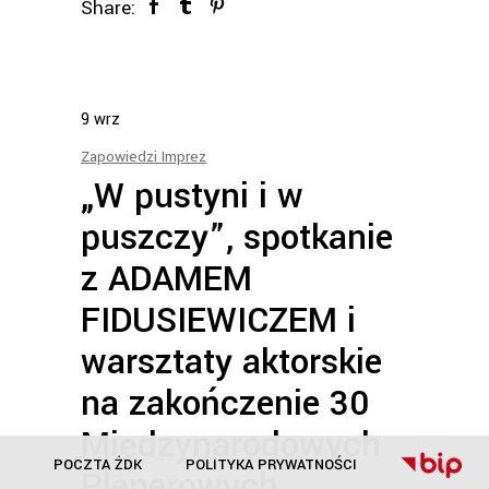
Share:
9
wrz
Zapowiedzi Imprez
„W pustyni i w
puszczy”, spotkanie
z ADAMEM
FIDUSIEWICZEM i
warsztaty aktorskie
na zakończenie 30
Międzynarodowych
POCZTA ŻDK
POLITYKA PRYWATNOŚCI
Plenerowych