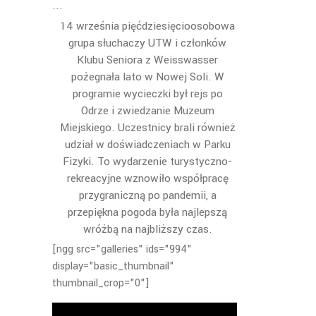
14 września pięćdziesięcioosobowa
grupa słuchaczy UTW i członków
Klubu Seniora z Weisswasser
pożegnała lato w Nowej Soli. W
programie wycieczki był rejs po
Odrze i zwiedzanie Muzeum
Miejskiego. Uczestnicy brali również
udział w doświadczeniach w Parku
Fizyki. To wydarzenie turystyczno-
rekreacyjne wznowiło współpracę
przygraniczną po pandemii, a
przepiękna pogoda była najlepszą
wróżbą na najbliższy czas.
[ngg src="galleries" ids="994"
display="basic_thumbnail"
thumbnail_crop="0"]