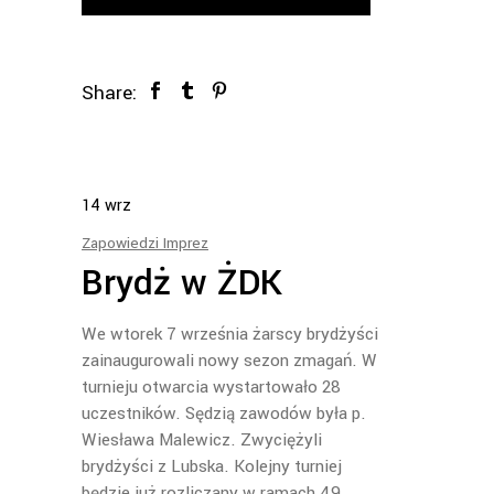
Share:
14
wrz
Zapowiedzi Imprez
Brydż w ŻDK
We wtorek 7 września żarscy brydżyści
zainaugurowali nowy sezon zmagań. W
turnieju otwarcia wystartowało 28
uczestników. Sędzią zawodów była p.
Wiesława Malewicz. Zwyciężyli
brydżyści z Lubska. Kolejny turniej
będzie już rozliczany w ramach 49