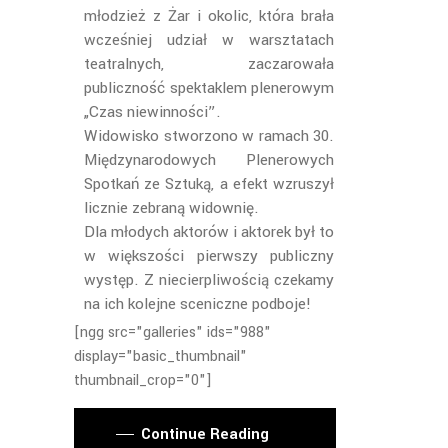
młodzież z Żar i okolic, która brała
wcześniej udział w warsztatach
teatralnych, zaczarowała
publiczność spektaklem plenerowym
„Czas niewinności”.
Widowisko stworzono w ramach 30.
Międzynarodowych Plenerowych
Spotkań ze Sztuką, a efekt wzruszył
licznie zebraną widownię.
Dla młodych aktorów i aktorek był to
w większości pierwszy publiczny
występ. Z niecierpliwością czekamy
na ich kolejne sceniczne podboje!
[ngg src="galleries" ids="988"
display="basic_thumbnail"
thumbnail_crop="0"]
Continue Reading