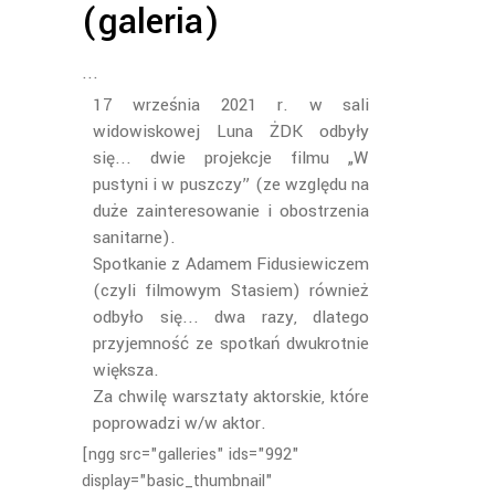
(galeria)
17 września 2021 r. w sali
widowiskowej Luna ŻDK odbyły
się... dwie projekcje filmu „W
pustyni i w puszczy” (ze względu na
duże zainteresowanie i obostrzenia
sanitarne).
Spotkanie z Adamem Fidusiewiczem
(czyli filmowym Stasiem) również
odbyło się... dwa razy, dlatego
przyjemność ze spotkań dwukrotnie
większa.
Za chwilę warsztaty aktorskie, które
poprowadzi w/w aktor.
[ngg src="galleries" ids="992"
display="basic_thumbnail"