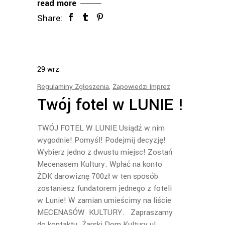
read more
Share:
29
wrz
Regulaminy Zgłoszenia
,
Zapowiedzi Imprez
Twój fotel w LUNIE !
TWÓJ FOTEL W LUNIE Usiądź w nim
wygodnie! Pomyśl! Podejmij decyzję!
Wybierz jedno z dwustu miejsc! Zostań
Mecenasem Kultury. Wpłać na konto
ŻDK darowiznę 700zł w ten sposób
zostaniesz fundatorem jednego z foteli
w Lunie! W zamian umieścimy na liście
MECENASÓW KULTURY. Zapraszamy
do kontaktu. Żarski Dom Kultury ul.