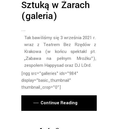
Sztuką w Żarach
(galeria)
Tak bawiliśmy się 3 września 2021 r.
wraz z Teatrem Bez Rzędów z
Krakowa (w końcu spektakl pt.
„Zabawa na pełnym Mrożku”),
zespołem Happysad oraz DJ LOrd.
[ngg src="galleries" ids="984"
display="basic_thumbnail"
thumbnail_crop="0"]
Continue Reading