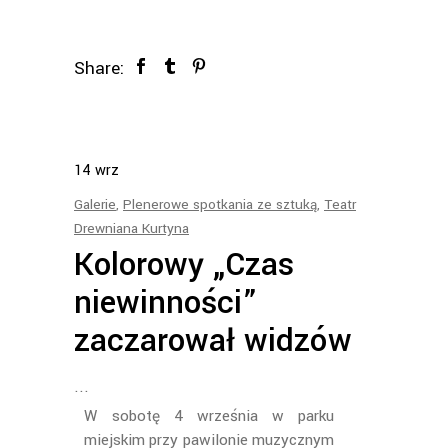
Share:
14
wrz
Galerie
,
Plenerowe spotkania ze sztuką
,
Teatr
Drewniana Kurtyna
Kolorowy „Czas
niewinności”
zaczarował widzów
W sobotę 4 września w parku
miejskim przy pawilonie muzycznym