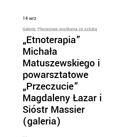
14
wrz
Galerie
,
Plenerowe spotkania ze sztuką
„Etnoterapia”
Michała
Matuszewskiego i
powarsztatowe
„Przeczucie”
Magdaleny Łazar i
Sióstr Massier
(galeria)