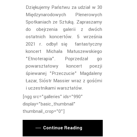
Dziękujemy Państwu za udział w 30
Międzynarodowych Plenerowych
Spotkaniach ze Sztuką. Zapraszamy
do obejrzenia galerii z dwóch
ostatnich koncertów. 5 września
2021 r. odbył się fantastyczny
koncert Michała Matuszewskiego
"Etnoterapia". Poprzedzał go
powarsztatowy koncert poezji
śpiewanej "Przeczucie" Magdaleny
Łazar, Sióstr Massier wraz z gośćmi
i uczestnikami warsztatów.
[ngg src="galleries" ids="990"
display="basic_thumbnail"
thumbnail_crop="0"]
Continue Reading