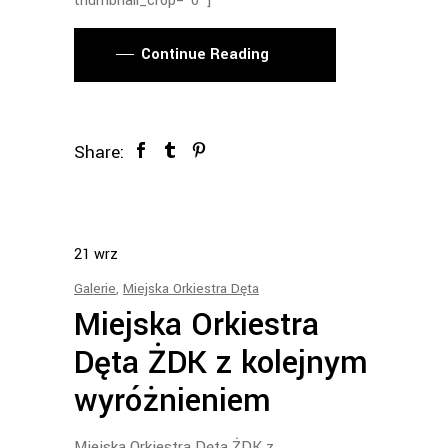
thumbnail_crop="0"]
Continue Reading
Share:
21
wrz
Galerie
,
Miejska Orkiestra Dęta
Miejska Orkiestra
Dęta ŻDK z kolejnym
wyróżnieniem
Miejska Orkiestra Dęta ŻDK z