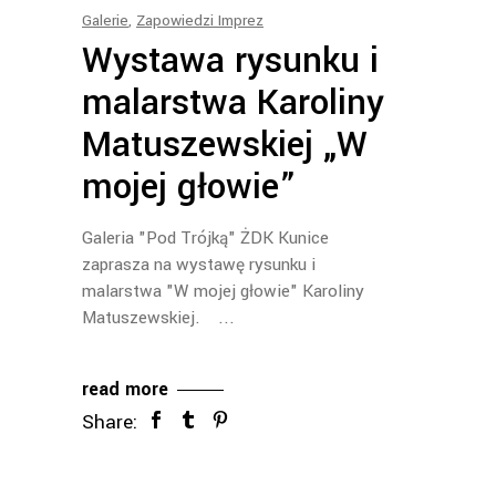
Galerie
,
Zapowiedzi Imprez
Wystawa rysunku i
malarstwa Karoliny
Matuszewskiej „W
mojej głowie”
Galeria "Pod Trójką" ŻDK Kunice
zaprasza na wystawę rysunku i
malarstwa "W mojej głowie" Karoliny
Matuszewskiej.
read more
Share: