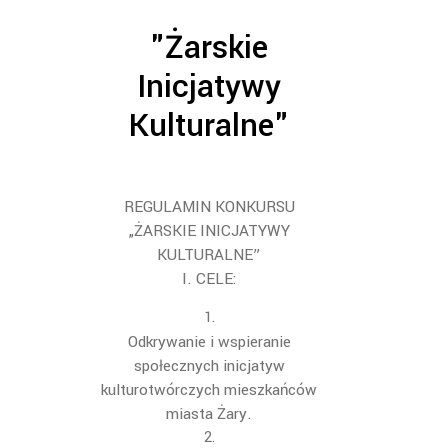
"Żarskie
Inicjatywy
Kulturalne"
REGULAMIN KONKURSU
„ŻARSKIE INICJATYWY
KULTURALNE”
I.
CELE:
O
dkrywanie i wspieranie
społecznych inicjatyw
kulturotwórczych mieszkańców
miasta
Żar
y.