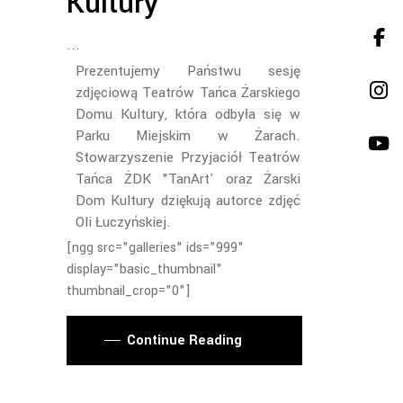
Kultury
Prezentujemy Państwu sesję
zdjęciową Teatrów Tańca Żarskiego
Domu Kultury, która odbyła się w
Parku Miejskim w Żarach.
Stowarzyszenie Przyjaciół Teatrów
Tańca ŻDK "TanArt' oraz Żarski
Dom Kultury dziękują autorce zdjęć
Oli Łuczyńskiej.
[ngg src="galleries" ids="999"
display="basic_thumbnail"
thumbnail_crop="0"]
Continue Reading