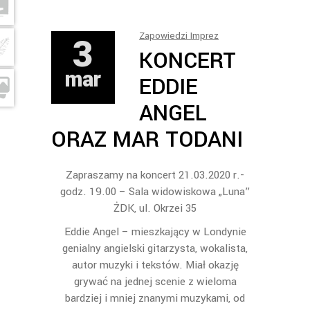
3
Zapowiedzi Imprez
KONCERT
mar
EDDIE
ANGEL
ORAZ MAR TODANI
Zapraszamy na koncert 21.03.2020 r.-
godz. 19.00 – Sala widowiskowa „Luna”
ŻDK, ul. Okrzei 35
Eddie Angel – mieszkający w Londynie
genialny angielski gitarzysta, wokalista,
autor muzyki i tekstów. Miał okazję
grywać na jednej scenie z wieloma
bardziej i mniej znanymi muzykami, od