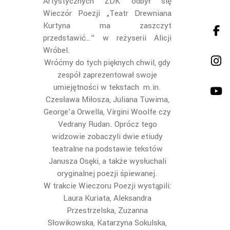
Artystycznych ŻDK odbył się
Wieczór Poezji „Teatr Drewniana
Kurtyna ma zaszczyt
przedstawić…” w reżyserii Alicji
Wróbel.
Wróćmy do tych pięknych chwil, gdy
zespół zaprezentował swoje
umiejętności w tekstach m.in.
Czesława Miłosza, Juliana Tuwima,
George’a Orwella, Virgini Woolfe czy
Vedrany Rudan. Oprócz tego
widzowie zobaczyli dwie etiudy
teatralne na podstawie tekstów
Janusza Osęki, a także wysłuchali
oryginalnej poezji śpiewanej.
W trakcie Wieczoru Poezji wystąpili:
Laura Kuriata, Aleksandra
Przestrzelska, Zuzanna
Słowikowska, Katarzyna Sokulska,