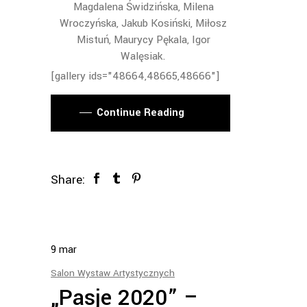
Magdalena Świdzińska, Milena
Wroczyńska, Jakub Kosiński, Miłosz
Mistuń, Maurycy Pękala, Igor
Walęsiak.
[gallery ids="48664,48665,48666"]
Continue Reading
Share:
9
mar
Salon Wystaw Artystycznych
„Pasje 2020” –