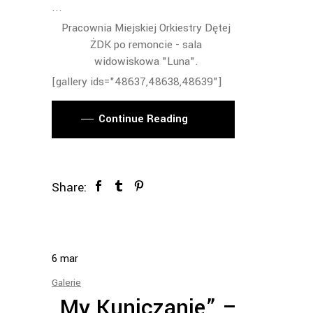
Pracownia Miejskiej Orkiestry Dętej
ŻDK po remoncie - sala
widowiskowa "Luna".
[gallery ids="48637,48638,48639"]
Continue Reading
Share:
6
mar
Galerie
„My Kuniczanie” –