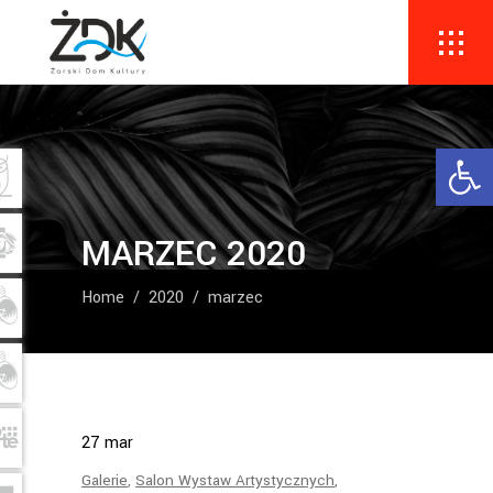
Ope
MARZEC 2020
Home
/
2020
/
marzec
27
mar
Galerie
,
Salon Wystaw Artystycznych
,