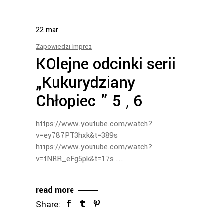
22
mar
Zapowiedzi Imprez
KOlejne odcinki serii
„Kukurydziany
Chłopiec ” 5 , 6
https://www.youtube.com/watch?
v=ey787PT3hxk&t=389s
https://www.youtube.com/watch?
v=fNRR_eFg5pk&t=17s
read more
Share: