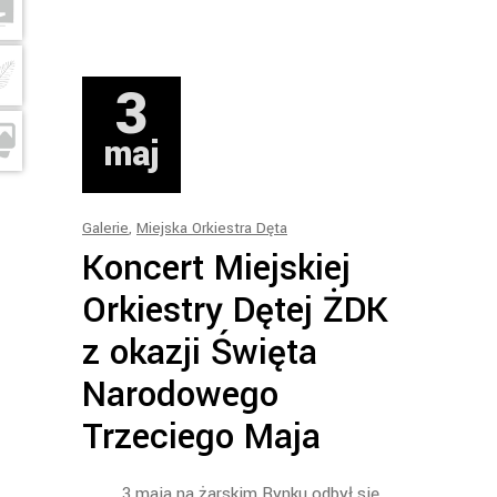
3
maj
Galerie
,
Miejska Orkiestra Dęta
Koncert Miejskiej
Orkiestry Dętej ŻDK
z okazji Święta
Narodowego
Trzeciego Maja
3 maja na żarskim Rynku odbył się