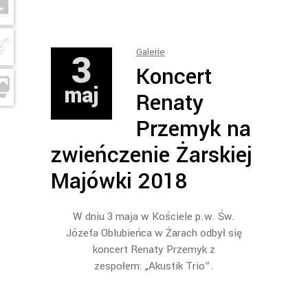
3
Galerie
Koncert
maj
Renaty
Przemyk na
zwieńczenie Żarskiej
Majówki 2018
W dniu 3 maja w Kościele p.w. Św.
Józefa Oblubieńca w Żarach odbył się
koncert Renaty Przemyk z
zespołem: „Akustik Trio”.