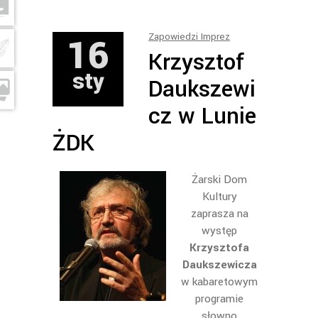
16
Zapowiedzi Imprez
Krzysztof
sty
Daukszewi
cz w Lunie
ŻDK
Żarski Dom
Kultury
zaprasza na
występ
Krzysztofa
Daukszewicza
w kabaretowym
programie
słowno