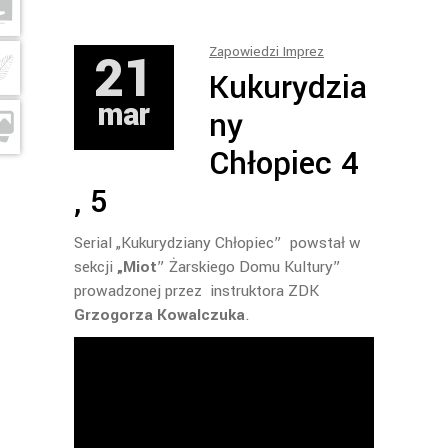
21
Zapowiedzi Imprez
Kukurydzia
mar
ny
Chłopiec 4
, 5
Serial „Kukurydziany Chłopiec” powstał w
sekcji
„Miot
” Żarskiego Domu Kultury”
prowadzonej przez instruktora ZDK
Grzogorza Kowalczuka
.