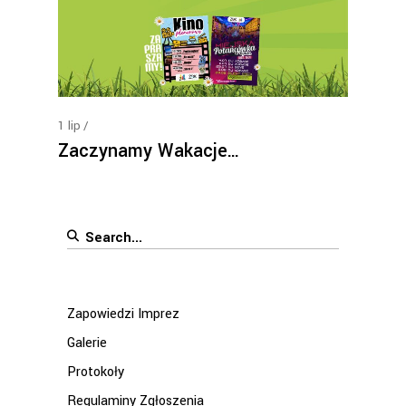
1
lip
Zaczynamy Wakacje…
Search
for:
Zapowiedzi Imprez
Galerie
Protokoły
Regulaminy Zgłoszenia