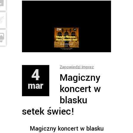
4
Zapowiedzi Imprez
Magiczny
mar
koncert w
blasku
setek świec!
Magiczny koncert w blasku