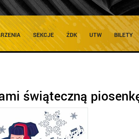
ULTURY
Home
/
Zapowie
RZENIA
SEKCJE
ŻDK
UTW
BILETY
nami świąteczną piosenk