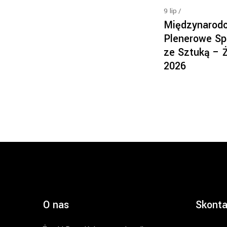
9
lip
Międzynarod
Plenerowe Sp
ze Sztuką – 
2026
O nas
Skonta