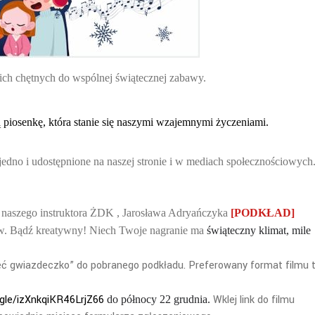
ch chętnych do wspólnej świątecznej zabawy.
 piosenkę, która stanie się naszymi wzajemnymi życzeniami.
dno i udostępnione na naszej stronie i w mediach społecznościowych
naszego instruktora ŻDK , Jarosława Adryańczyka
[PODKŁAD]
dów. Bądź kreatywny! Niech Twoje nagranie ma
ś
wiąteczny klimat, mile
ieć gwiazdeczko” do pobranego podkładu. Preferowany format filmu 
.gle/izXnkqiKR46LrjZ66
Wklej link do filmu
do północy 22 grudnia.