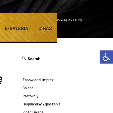
dzi Imprez
/
Nagraj z nami świąteczną piosenkę
E-GALERIA
O NAS
Ope
Search
for:
ę
Zapowiedzi Imprez
Galerie
Protokoły
Regulaminy Zgłoszenia
Video Galerie