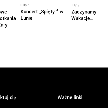
8
lip
1
lip
Koncert „Spięty ” w
owe
Zaczynamy
Lunie
otkania
Wakacje…
Żary
ktuj się
Ważne linki