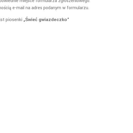
owiednie miejsce formularza zgłoszeniowego.
ością e-mail na adres podanym w formularzu.
kst piosenki
„Świeć gwiazdeczko”