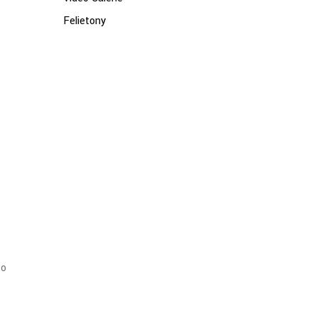
Felietony
.
to