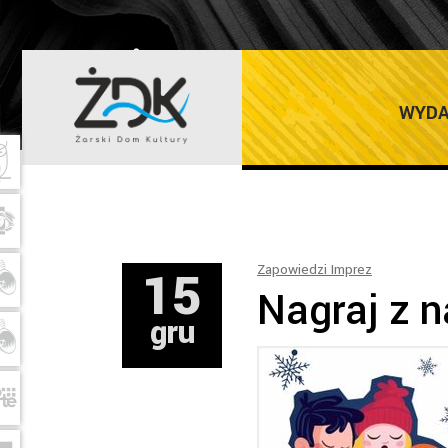
ŻARSKI DOM K
WYDA
15
Zapowiedzi Imprez
Nagraj z 
gru