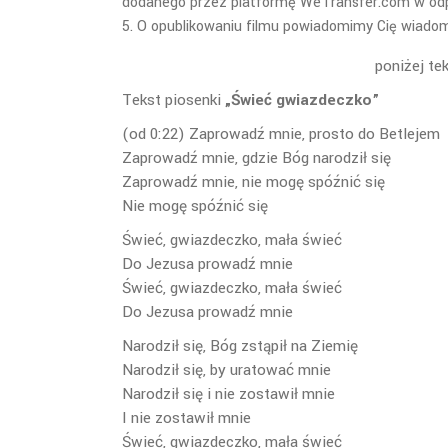
dodanego przez platformę WeTransfer.com w odp
O opublikowaniu filmu powiadomimy Cię wiadom
poniżej te
Tekst piosenki
„Świeć gwiazdeczko”
(od 0:22) Zaprowadź mnie, prosto do Betlejem
Zaprowadź mnie, gdzie Bóg narodził się
Zaprowadź mnie, nie mogę spóźnić się
Nie mogę spóźnić się
Świeć, gwiazdeczko, mała świeć
Do Jezusa prowadź mnie
Świeć, gwiazdeczko, mała świeć
Do Jezusa prowadź mnie
Narodził się, Bóg zstąpił na Ziemię
Narodził się, by uratować mnie
Narodził się i nie zostawił mnie
I nie zostawił mnie
Świeć, gwiazdeczko, mała świeć