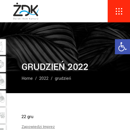
Ope
GRUDZIEŃ 2022
Home
/
2022
/
grudzień
22
gru
Zapowiedzi Imprez