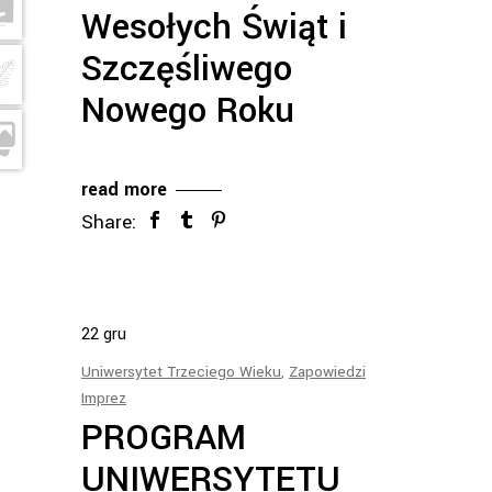
Wesołych Świąt i
Szczęśliwego
Nowego Roku
read more
Share:
22
gru
Uniwersytet Trzeciego Wieku
,
Zapowiedzi
Imprez
PROGRAM
UNIWERSYTETU