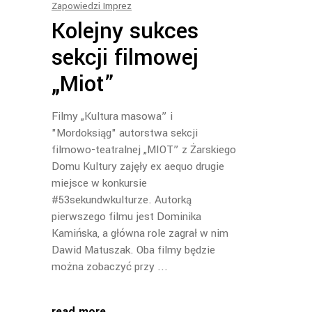
Zapowiedzi Imprez
Kolejny sukces
sekcji filmowej
„Miot”
Filmy „Kultura masowa” i
"Mordoksiąg" autorstwa sekcji
filmowo-teatralnej „MIOT” z Żarskiego
Domu Kultury zajęły ex aequo drugie
miejsce w konkursie
#53sekundwkulturze. Autorką
pierwszego filmu jest Dominika
Kamińska, a główna role zagrał w nim
Dawid Matuszak. Oba filmy będzie
można zobaczyć przy
read more