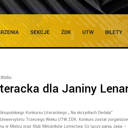
ULTURY
Hom
RZENIA
SEKCJE
ŻDK
UTW
BILETY
 Wieku
teracka dla Janiny Lenar
lnopolskiego Konkursu Literackiego „ Na skrzydłach Dedala”
ni Uniwersytetu Trzeciego Wieku UTW ŻDK. Konkurs został zorganizo
zną w Mielcu oraz Klub Miłośników Lotnictwa. Co łączy panią Jasię –