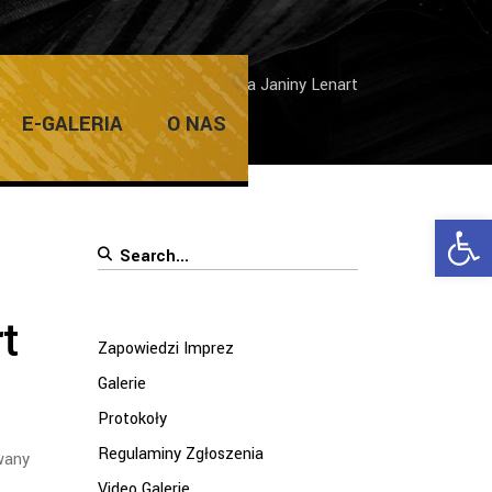
e
/
Galerie
/
Nagroda literacka dla Janiny Lenart
E-GALERIA
O NAS
Ope
Search
for:
t
Zapowiedzi Imprez
Galerie
Protokoły
Regulaminy Zgłoszenia
wany
Video Galerie