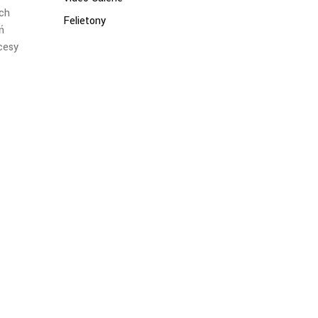
ych
Felietony
ń
cesy