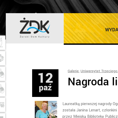
ŻARSKI DOM K
WYDA
12
Galerie
,
Uniwersytet Trzeciego
Nagroda li
paź
Laureatką pierwszej nagrody Ogó
została Janina Lenart, członki
przez Miejską Bibliotekę Public