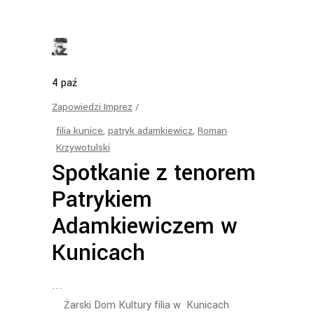
4
paź
Zapowiedzi Imprez
filia kunice
,
patryk adamkiewicz
,
Roman
Krzywotulski
Spotkanie z tenorem
Patrykiem
Adamkiewiczem w
Kunicach
Żarski Dom Kultury filia w Kunicach