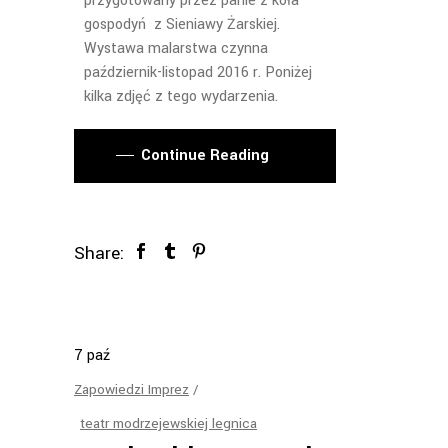
przygotowany przez panie z koła
gospodyń z Sieniawy Żarskiej.
Wystawa malarstwa czynna
październik-listopad 2016 r. Poniżej
kilka zdjęć z tego wydarzenia.
Continue Reading
Share:
7
paź
Zapowiedzi Imprez
teatr modrzejewskiej legnica