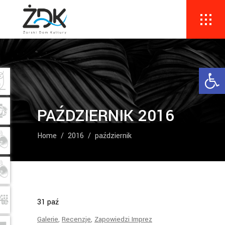
Ope
PAŹDZIERNIK 2016
Home
/
2016
/
październik
31
paź
Galerie
,
Recenzje
,
Zapowiedzi Imprez