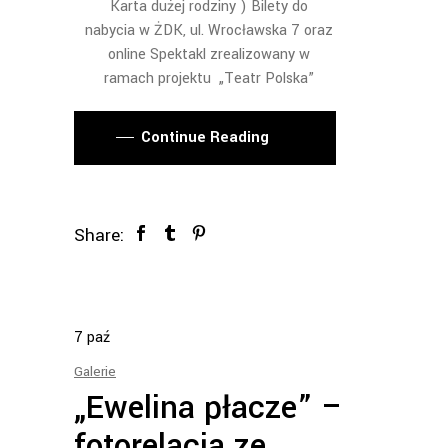
Karta dużej rodziny ) Bilety do
nabycia w ŻDK, ul. Wrocławska 7 oraz
online
Spektakl zrealizowany w
ramach projektu „Teatr Polska”
Continue Reading
Share:
7
paź
Galerie
„Ewelina płacze” –
fotorelacja ze