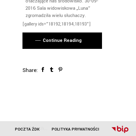
otaczające nas środowisko. 30-09-
2016 Sala widowiskowa „Luna”
zgromadziła wielu słuchaczy.
[gallery ids="18192,18194,18193"]
Continue Reading
Share:
Search
POCZTA ŻDK
POLITYKA PRYWATNOŚCI
for: