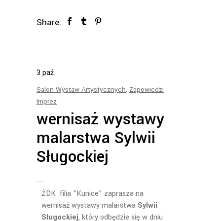
Share:
3
paź
Salon Wystaw Artystycznych
,
Zapowiedzi
Imprez
wernisaż wystawy
malarstwa Sylwii
Sługockiej
ŻDK filia "Kunice" zaprasza na
wernisaż wystawy malarstwa
Sylwii
Sługockiej
, który odbędzie się w dniu