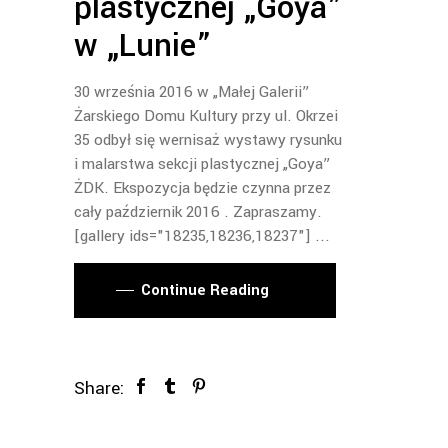
plastycznej „Goya”
w „Lunie”
30 września 2016 w „Małej Galerii”
Żarskiego Domu Kultury przy ul. Okrzei
35 odbył się wernisaż wystawy rysunku
i malarstwa sekcji plastycznej „Goya”
ŻDK. Ekspozycja będzie czynna przez
cały październik 2016 . Zapraszamy.
[gallery ids="18235,18236,18237"]
Continue Reading
Share: