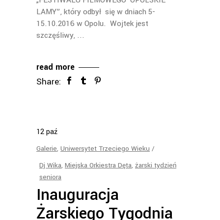
„FESTIWALU FILMOWEGO OPOLSKIE
LAMY”, który odbył się w dniach 5-
15.10.2016 w Opolu. Wojtek jest
szczęśliwy,
read more
Share:
12
paź
Galerie
,
Uniwersytet Trzeciego Wieku
Dj Wika
,
Miejska Orkiestra Dęta
,
żarski tydzień
seniora
Inauguracja
Żarskiego Tygodnia